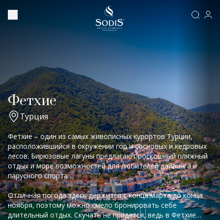
Фетхие
Турция
Фетхие – один из самых живописных курортов Турции,
расположившийся в окружении гор и сосновых и кедровых
лесов. Бирюзовые лагуны предлагают роскошный пляжный
отдых и море возможностей для любителей дайвинга и
парусного спорта.
Отличная погода здесь держится с конца марта до конца
ноября, поэтому можно смело бронировать себе
длительный отдых. Скучать не придется, ведь в Фетхие