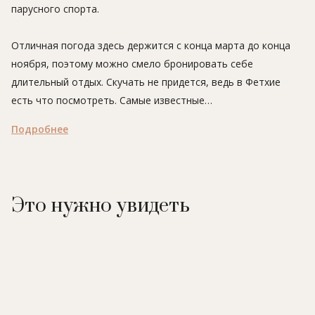
парусного спорта.
Отличная погода здесь держится с конца марта до конца
ноября, поэтому можно смело бронировать себе
длительный отдых. Скучать не придется, ведь в Фетхие
есть что посмотреть. Самые известные
достопримечательности - высеченные в скале Ликийские
Подробнее
гробницы, руины античных городов и средневековых
крепостей, деревня-призрак Каякей и древние города Тлос
и Пинара. Потрясающей природой этих мест можно
полюбоваться в национальных парках «Саклыкент» и
Это нужно увидеть
«Голубая лагуна».