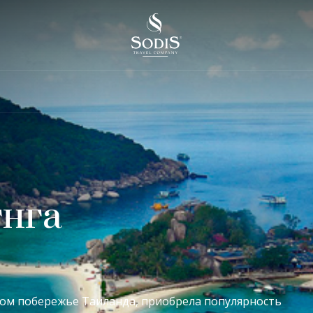
гнга
ном побережье Таиланда, приобрела популярность