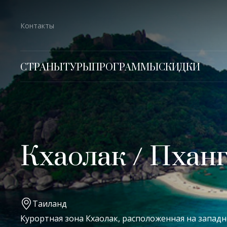
Контакты
СТРАНЫ
ТУРЫ
ПРОГРАММЫ
СКИДКИ
Кхаолак / Пхан
Таиланд
Курортная зона Кхаолак, расположенная на запад