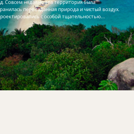
д. Совсем недавно эта территория была
ранилась первозданная природа и чистый воздух.
 проектировались с особой тщательностью.
стественную природу и создать максимально
 привлекает туристов белоснежными пляжами и
м уровнем сервиса. Самые популярные развлечения
крываемых джунглями водопадах. Стоит ли говорить,
нятий водными видами спорта.