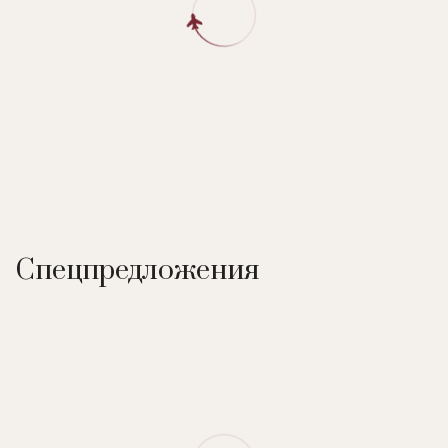
вашим услугам детские игровые площадки, анимация и
неглубокая зона в общем бассейне, идеальная для купания
юных гостей.
В отеле:
47 номеров, ресторан, открытый подогреваемый
бассейн с детской зоной, сауна, банный комплекс (баня,
джакузи, холодная купель), велосипеды, водные виды
спорта, рыбалка, детские игровые площадки, детская
анимация (по выходным), мастер-классы, банкетный зал (до
120 человек). Неподалеку от отеля: пляж.
Спецпредложения