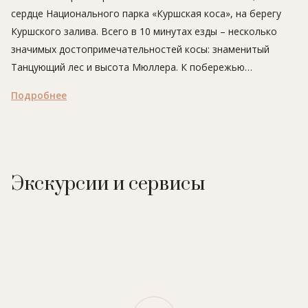
сердце Национального парка «Куршская коса», на берегу
Куршского залива. Всего в 10 минутах езды – несколько
значимых достопримечательностей косы: знаменитый
Танцующий лес и высота Мюллера. К побережью
Балтийского моря, что всего в 2 километрах, отель
Подробнее
организует трансфер, но также можно насладиться
приятной поездкой на велосипеде или в течение 20 минут
прогуляться по тихому заповедному лесу, насыщая легкие
целебным воздухом.
Место, где расположен отель «Альтримо», дышит
Экскурсии и сервисы
историей, ведь эту территорию когда-то занимала старая
немецкая гостиница. Отель продолжает традиции
европейского гостеприимства, предлагая отдохнуть в
комфортных современных номерах, оценить балтийскую
кухню в ресторане с панорамной летней террасой и винным
залом, понежиться в открытом бассейне или банном
комплексе. Отель подойдет и для семейного отдыха – к