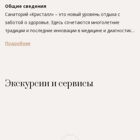
Общие сведения
Санаторий «Кристалл» – это новый уровень отдыха с
заботой о здоровье. Здесь сочетаются многолетние
традиции и последние инновации в медицине и диагностике.
Санаторий находится всего в 300 метрах от берега
Подробнее
Черного моря. По соседству - живой памятник Кавказского
биосферного заповедника, тисо-самшитовая роща, одно из
немногих мест на юге России, где сохранился нетронутый
реликтовый лес. Такой природный фон – это лучшая
поддержка в моменты обращения к своему физическому и
Экскурсии и сервисы
ментальному состоянию, а архитектура здания, идеально
вписанная в окружающую среду, правильно настраивает и
вдохновляет.
К услугам гостей в санатории «Кристалл» светлые номера,
обустроенные по принципу нейроархитектуры – это
удобное зонирование, приглушенный свет, природные тона,