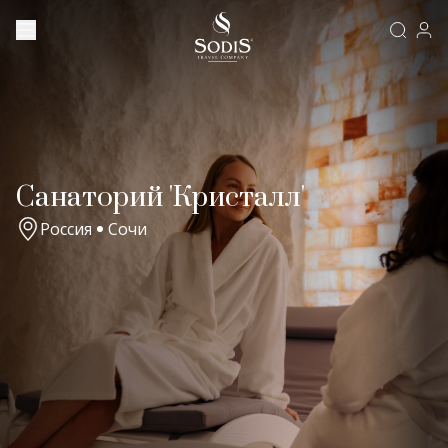
Санаторий 'Кристалл'
Россия
Сочи