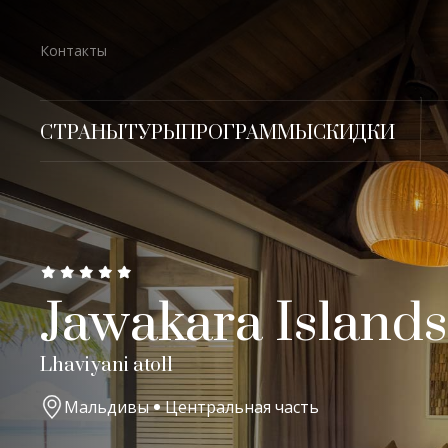
Контакты
СТРАНЫ
ТУРЫ
ПРОГРАММЫ
СКИДКИ
Jawakara Islands
Lhaviyani atoll
Мальдивы
Центральная часть