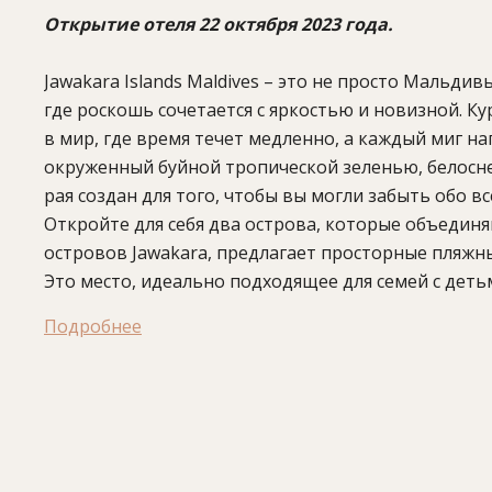
Открытие отеля 22 октября 2023 года.
Jawakara Islands Maldives – это не просто Мальд
где роскошь сочетается с яркостью и новизной. К
в мир, где время течет медленно, а каждый миг н
окруженный буйной тропической зеленью, белосн
рая создан для того, чтобы вы могли забыть обо в
Откройте для себя два острова, которые объединя
островов Jawakara, предлагает просторные пляжн
Это место, идеально подходящее для семей с дет
возрастов. Dheru - семейный рай с 88 виллами, вк
Подробнее
номера с тремя спальнями.