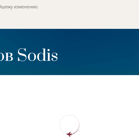
ейшему изменению.
в Sodis