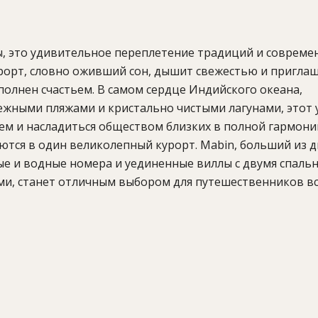
ивы, это удивительное переплетение традиций и совреме
урорт, словно оживший сон, дышит свежестью и приглаш
аполнен счастьем. В самом сердце Индийского океана,
ежными пляжами и кристально чистыми лагунами, этот 
сем и насладиться обществом близких в полной гармони
ются в один великолепный курорт. Mabin, больший из д
ые и водные номера и уединенные виллы с двумя спальн
ьми, станет отличным выбором для путешественников в
лючая варианты на берегу и на воде, а также просторны