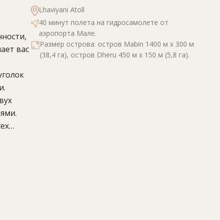
Lhaviyani Atoll
40 минут полета на гидросамолете от
аэропорта Мале.
нности,
Размер острова: остров Mabin 1400 м х 300 м
ает вас
(38,4 га), остров Dheru 450 м х 150 м (5,8 га).
уголок
и.
вух
ями.
сех
е