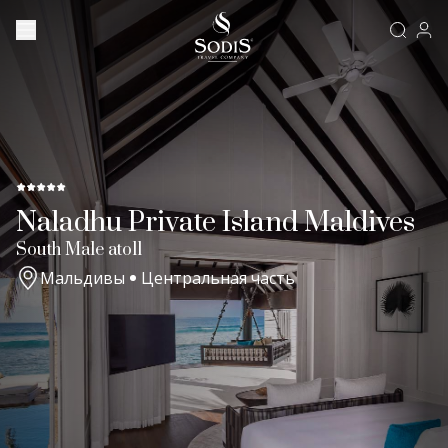
Naladhu Private Island Maldives
South Male atoll
Мальдивы
Центральная часть