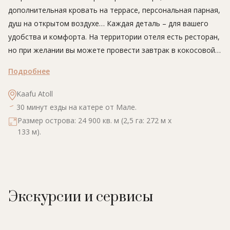
дополнительная кровать на террасе, персональная парная,
душ на открытом воздухе… Каждая деталь – для вашего
удобства и комфорта. На территории отеля есть ресторан,
но при желании вы можете провести завтрак в кокосовой
роще, обед на террасе вашей виллы, а ужин на пляже,
Подробнее
откуда удобно наблюдать за закатом.
Naladhu Private Island Maldives – идеальное место для
Kaafu Atoll
поклонников активного отдыха. Здесь представлен весь
30 минут езды на катере от Мале.
спектр услуг и развлечений, которые соответствуют
Размер острова: 24 900 кв. м (2,5 га: 272 м х
отелям высокого класса. Вы можете отправиться на
133 м).
соседние рифы, насладиться подводным богатством
Индийского океана или же посетить ближайшие острова.
Экскурсии и сервисы