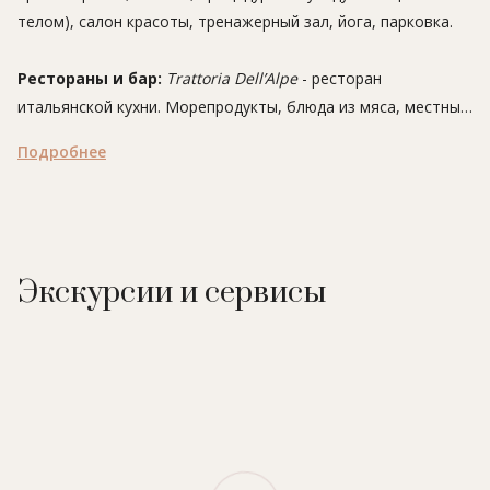
телом), салон красоты, тренажерный зал, йога, парковка.
Рестораны и бар:
Trattoria Dell’Alpe
- ресторан
итальянской кухни. Морепродукты, блюда из мяса, местные
вина. Открыт для ужинов.
Подробнее
Sassolungo
– ресторан международной и итальянской
кухни. Открыт для завтраков и ужинов.
Alpina Chalet Grill and Bar
– ресторан средиземноморской
кухни. Открыт для обедов и ужинов.
Lobby Lounge and
– бар.
Экскурсии и сервисы