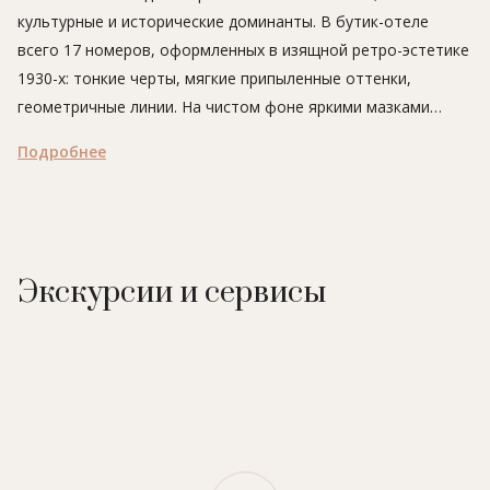
культурные и исторические доминанты. В бутик-отеле
всего 17 номеров, оформленных в изящной ретро-эстетике
1930-х: тонкие черты, мягкие припыленные оттенки,
геометричные линии. На чистом фоне яркими мазками
выделяются картины, иллюстрирующие самые разные
Подробнее
сюжеты. Некоторые категории номеров могут
похвастаться террасами, переносящими взгляды гостей в
живописные сады виллы Боргезе. К услугам постояльцев
Hotel Vilon Roma – ресторан-бар с блюдами
средиземноморской кухни и уютной зеленой террасой для
Экскурсии и сервисы
трапезы на свежем воздухе.
В отеле:
17 номеров, ресторан, лаундж-бар, услуги няни
(по запросу).