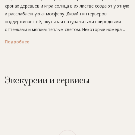
кронах деревьев и игра солнца в их листве создают уютную
и расслабленную атмосферу. Дизайн интерьеров
поддерживает её, окутывая натуральными природными
оттенками и мягким теплым светом. Некоторые номера
находятся в мансарде, и в них есть свое, особое
Подробнее
очарование. Для достижения полной гармонии посетите
спа-центр отеля – хаммам, джакузи, травяная сауна, арома-
комната, туманный душ, бассейн... Это далеко не все, чем
можно здесь насладиться. А чтобы порадовать вкусовые
рецепторы, отправляйтесь в ресторан авторской кухни.
Экскурсии и сервисы
В отеле:
42 номера, ресторан, бар, спа-центр (закрытый
подогреваемый бассейн с гидромассажем, бассейн с
водопадом и искусственным течением, сауны, хаммам, душ
впечатлений, ароматерапия, массаж, процедуры по уходу
за лицом и телом), тренажерный зал, конференц-зал (до 25
человек).