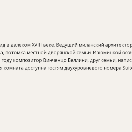
д в далеком XVIII веке. Ведущий миланский архитектор
уа, потомка местной дворянской семьи. Изюминкой осо
1 году композитор Винченцо Беллини, друг семьи, напи
 комната доступна гостям двухуровневого номера Suite 
ного Grand Hotel Tremezzo, подарив ей новую жизнь. П
иться в роскошных неоклассических интерьерах, бережн
аутентичность. Хрустальные люстры, позолоченные вен
 не все, что окружит вас в изящных комнатах отеля Pas
ассейн с видом на озеро Комо, расположенный в ландша
ках, винные дегустации, летний кинотеатр под открыт
 отеля можно насладиться изысканными блюдами италья