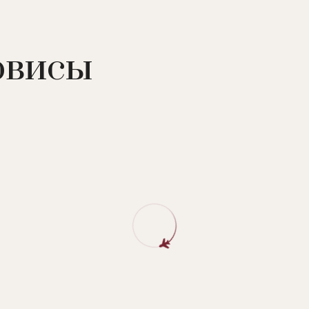
йн, SPA-центр (сауна, парная, массаж, процедуры по ухо
рвисы
и, теннисный корт, бочче, кинотеатр под открытым неб
и, частный причал.