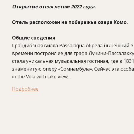
Открытие отеля летом 2022 года.
Отель расположен на побережье озера Комо.
Общие сведения
Грандиозная вилла Passalaqua обрела нынешний ви
времени построил её для графа Лучини-Пассалакк
стала уникальная музыкальная гостиная, где в 183
знаменитую оперу «Сомнамбула». Сейчас эта особая
in the Villa with lake view.
В 2018 году виллу приобрели владельцы великолеп
Подробнее
открытия отеля в 2022 году гости могут располож
отреставрированных и максимально сохранивших 
наборный паркет, антикварная мебель – это далеко
К услугам гостей отеля – просторный открытый б
саду, частный причал и прогулки на моторных лод
небом, SPA-центр и теннисный корт. В ресторане