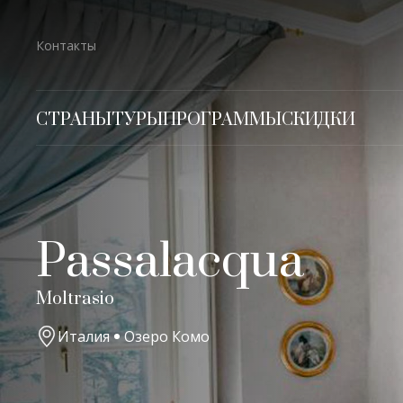
Контакты
СТРАНЫ
ТУРЫ
ПРОГРАММЫ
СКИДКИ
Passalacqua
Moltrasio
Италия
Озеро Комо