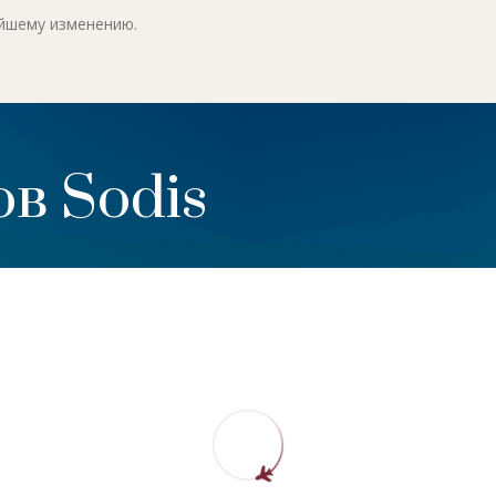
ейшему изменению.
в Sodis