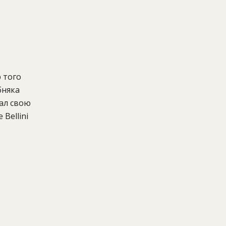
 того
бняка
сал свою
Bellini
осле
о
зеля,
salaqua.
фтном
ым
нской