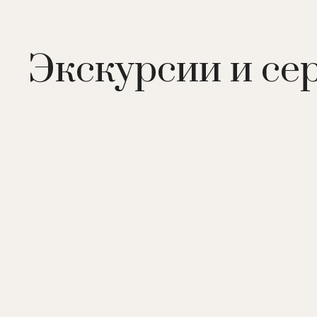
кухни.
В отеле:
24 номера, ресторан, бар, открытый бассе
Экскурсии и се
лицом и телом), тренажерный зал, йога, медитаци
летний сезон), винные дегустации, моторные лодк