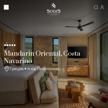
Mandarin Oriental, Costa
Navarino
Греция
п-ов Пелопоннес