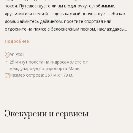
покоя. Путешествуете ли вы в одиночку, с любимыми,
друзьями или семьей – здесь каждый почувствует себя как
дома. Займитесь дайвингом, посетите спортзал или
отдохните на пляже с белоснежным песком, наслаждаясь
плеском волн, - здесь так просто забыть обо всех тревогах
Подробнее
и почувствовать себя по-настоящему счастливым!
Ari Atoll
25 минут полета на гидросамолете от
международного аэропорта Мале.
Размер острова: 357 м х 179 м.
Экскурсии и сервисы