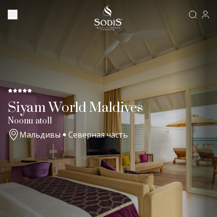
Siyam World Maldives
Noonu atoll
Мальдивы
Северная часть