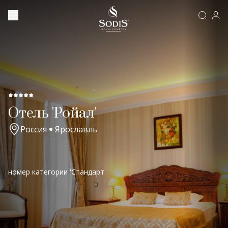
Отель 'Ройал'
Россия
Ярославль
номер категории 'Стандарт'