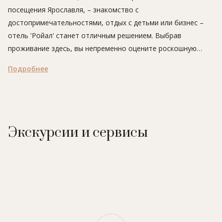
посещения Ярославля, – знакомство с
достопримечательностями, отдых с детьми или бизнес –
отель 'Ройал' станет отличным решением. Выбрав
проживание здесь, вы непременно оцените роскошную
геолокацию – отель, окружённый обширной лесопарковой
Подробнее
зоной, расположен в историческом центре на берегу реки
Которосль, которая в 3,5 км к востоку впадает в Волгу, а
по соседству находится крупнейший в городе концертно-
зрелищный центр «Миллениум». Множество
достопримечательностей будет в шаговой доступности, а
Экскурсии и сервисы
просторные номера, оформленные в тёплых янтарно-
бежевых тонах, подарят ощущение спокойствия и
домашнего уюта. Ресторан отеля порадует изысками
европейской и русской кухни, а так же богатой винной
картой, а утончённый интерьер лобби-бара вдохновит на
долгие дружеские посиделки под живой ненавязчивый
аккомпанемент рояля.