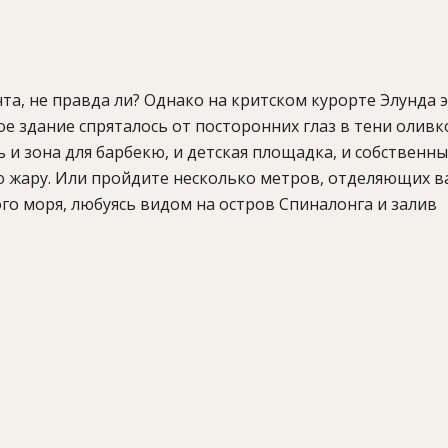
чта, не правда ли? Однако на критском курорте Элунда 
е здание спряталось от посторонних глаз в тени олив
 и зона для барбекю, и детская площадка, и собственн
ю жару. Или пройдите несколько метров, отделяющих в
го моря, любуясь видом на остров Спиналонга и залив
DVD-плеер, стереосистема, радио, Wi-Fi доступ в Инте
на, фен, халаты.