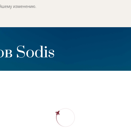
ейшему изменению.
в Sodis