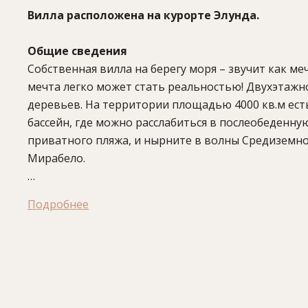
Вилла расположена на курорте Элунда.
Общие сведения
Собственная вилла на берегу моря – звучит как ме
мечта легко может стать реальностью! Двухэтажно
деревьев. На территории площадью 4000 кв.м есть
бассейн, где можно расслабиться в послеобеденну
приватного пляжа, и нырните в волны Средиземно
Мирабело.
На вилле:
кондиционер, спутниковое телевидение, 
Подробнее
сейф, гладильный пресс и доска, стиральная маши