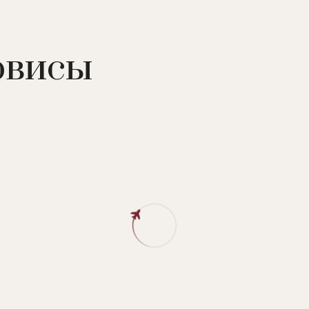
рвисы