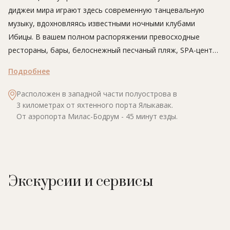
диджеи мира играют здесь современную танцевальную
музыку, вдохновляясь известными ночными клубами
Ибицы. В вашем полном распоряжении превосходные
рестораны, бары, белоснежный песчаный пляж, SPA-центр
площадью более 2000 кв. м и многофункциональное
Подробнее
пространство для проведения мероприятий.
Расположен в западной части полуострова в
3 километрах от яхтенного порта Ялыкавак.
От аэропорта Милас-Бодрум - 45 минут езды.
Экскурсии и сервисы