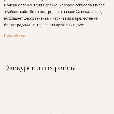
модерн с элементами барокко, которое сейчас занимает
«Чайковский», было построено в начале XX века. Фасад
восхищает декоративными карнизами и прелестными
балюстрадами. Интерьеры выдержаны в духе
вневременной классики, а обстановка ресторана
Подробнее
напоминает о жизни и творчестве великого русского
композитора Петра Ильича Чайковского, в честь которого
назван отель.
В августе 2016 года открылся второй корпус отеля в
соседнем здании.
Экскурсии и сервисы
В отеле:
30 номеров, ресторан, парковка.