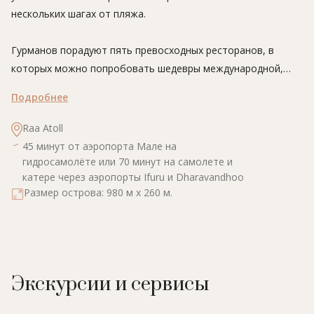
нескольких шагах от пляжа.
Гурманов порадуют пять превосходных ресторанов, в
которых можно попробовать шедевры международной,
мальдивской, индийской, тайской, вьетнамской и
Подробнее
индонезийской кухни, бесподобные блюда из мяса на гриле
и морепродуктов. В отеле имеется великолепный SPA-
Raa Atoll
центр с двенадцатью процедурными кабинетами, а также
45 минут от аэропорта Мале на
множество возможностей для активного отдыха: дайвинга,
гидросамолёте или 70 минут на самолете и
катере через аэропорты Ifuru и Dharavandhoo
снорклинга, сёрфинга и многого другого. Детям не даст
Размер острова: 980 м х 260 м.
соскучиться детский клуб.
Экскурсии и сервисы