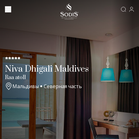
Niva Dhigali Maldives
Raa atoll
Мальдивы
Северная часть