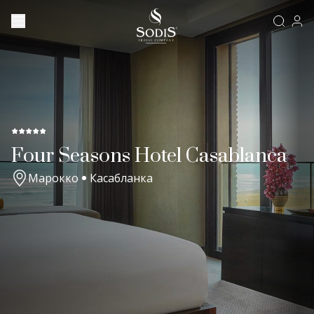
Four Seasons Hotel Casablanca
Марокко
Касабланка