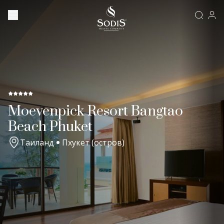
Moevenpick Resort Bangtao
Beach Phuket
Таиланд
Пхукет (остров)