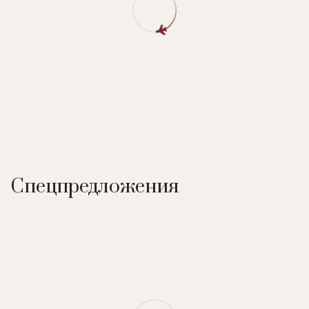
европейской кухни. A la carte. Концепция «открытой кухни».
Есть открытая терраса. Вид на бассейн. Открыт для
завтраков, обедов и ужинов.
Спецпредложения