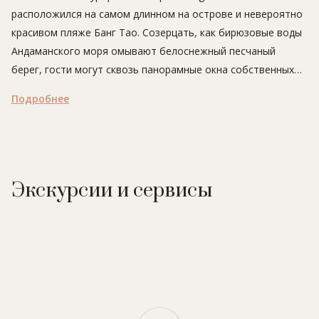
расположился на самом длинном на острове и невероятно
красивом пляже Банг Тао. Созерцать, как бирюзовые воды
Андаманского моря омывают белоснежный песчаный
берег, гости могут сквозь панорамные окна собственных
номеров. Планировка каждого из них продумана до
Подробнее
мелочей и создана дарить максимальный комфорт.
В ресторане отеля The Palm Cuisine подают великолепные
блюда тайской и европейской кухни, которым можно
наслаждаться на открытой террасе с видом на бассейн.
Экскурсии и сервисы
В отеле:
40 номеров, ресторан, открытый бассейн, SPA-
центр (сауна, парная, джакузи, массаж, ароматерапия,
обертывания, процедуры для лица и тела), тренажерный
зал, комната для переговоров (до 30 человек), детский
клуб.
Ресторан:
The Palm Cuisine
– ресторан тайской и