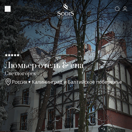
Люмьер отель & спа
Светлогорск
Россия
Калининград и Балтийское побережье