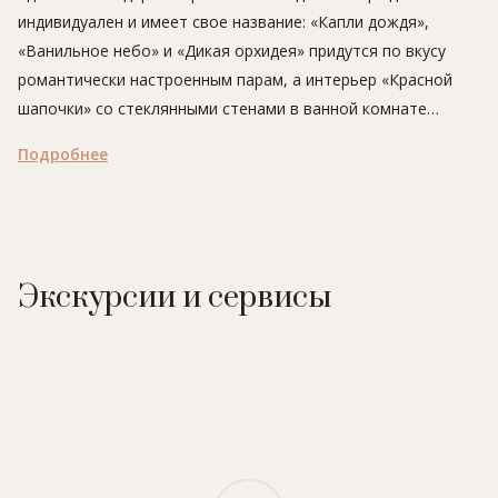
индивидуален и имеет свое название: «Капли дождя»,
«Ванильное небо» и «Дикая орхидея» придутся по вкусу
романтически настроенным парам, а интерьер «Красной
шапочки» со стеклянными стенами в ванной комнате
понравятся тем, кому не чужда экстравагантность.
Подробнее
Выбирая этот отель для отдыха, гости погружаются в
атмосферу утонченности и эксклюзива: натуральные ткани
и материалы в отделке, необычная планировка номеров
позволяют насладиться абсолютным комфортом.
Восстановить силы можно в спа-комплексе, который
Экскурсии и сервисы
объединяет хаммам, сауну, соляную комнату и купель под
одной крышей.
В отеле
: 20 номеров, кафе, спа-комплекс (сауна, хаммам,
соляная комната, купели, душ впечатлений), самокаты,
парковка.