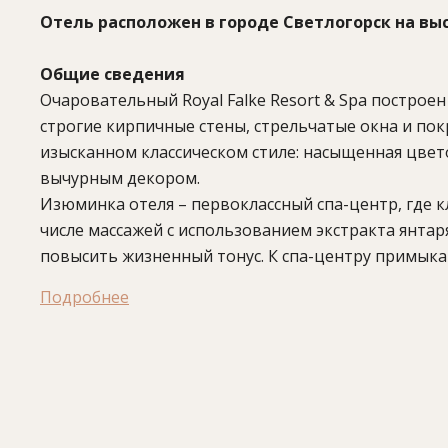
Отель расположен в городе Светлогорск на выс
Общие сведения
Очаровательный Royal Falke Resort & Spa построен
строгие кирпичные стены, стрельчатые окна и п
изысканном классическом стиле: насыщенная цвет
вычурным декором.
Изюминка отеля – первоклассный спа-центр, где
числе массажей с использованием экстракта янтар
повысить жизненный тонус. К спа-центру примыка
Подробнее
В отеле:
ресторан, бар, спа-центр (закрытый басс
массаж, процедуры по уходу за лицом и телом), би
(до 16 человек), детская комната, услуги няни (по з