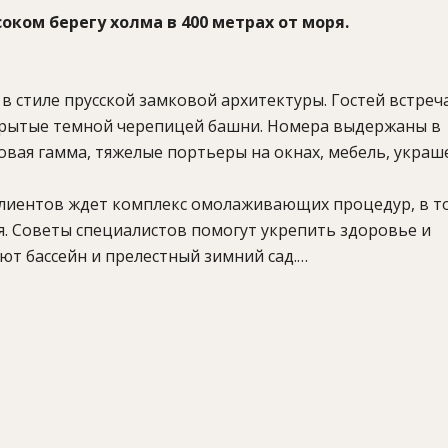
оком берегу холма в 400 метрах от моря.
 в стиле прусской замковой архитектуры. Гостей встре
окрытые темной черепицей башни. Номера выдержаны в
овая гамма, тяжелые портьеры на окнах, мебель, украш
 клиентов ждет комплекс омолаживающих процедур, в т
я. Советы специалистов помогут укрепить здоровье и
ют бассейн и прелестный зимний сад.
ейн с противотоком, джакузи с минеральной водой, саун
льярд, конференц-зал (до 60 человек), комната для пер
апросу), парковка.