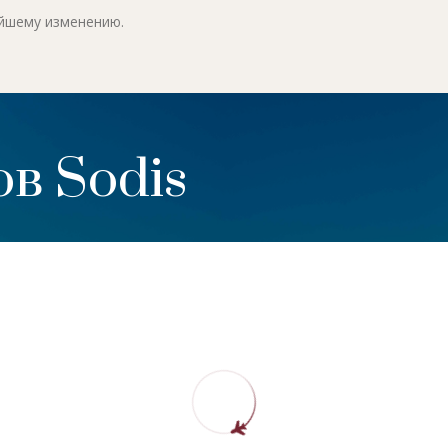
ейшему изменению.
в Sodis