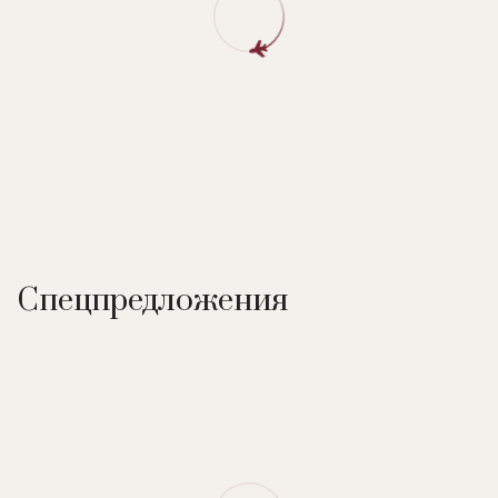
авторской кухни. Богатая винная карта. Расположен на
втором этаже. Вид на море.
The Weekend
– ресторан и караоке-клуб.
Лобби-бар
– бар. Закуски, коктейли, прохладительные
напитки. Расположен на первом этаже. Вид на море.
Спецпредложения