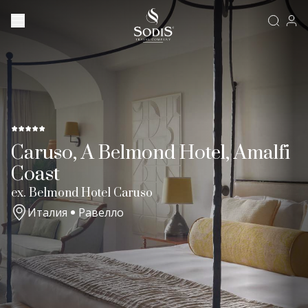
Caruso, A Belmond Hotel, Amalfi
Coast
ex. Belmond Hotel Caruso
Италия
Равелло