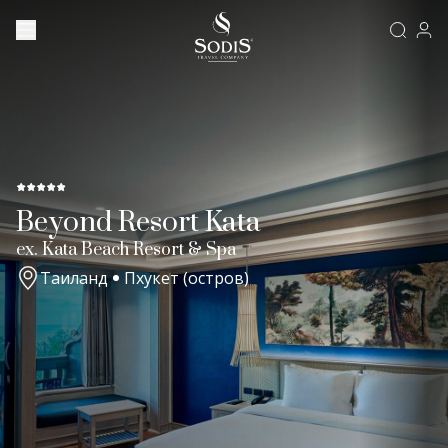
Beyond Resort Kata
ex. Kata Beach Resort & Spa
Таиланд
Пхукет (остров)