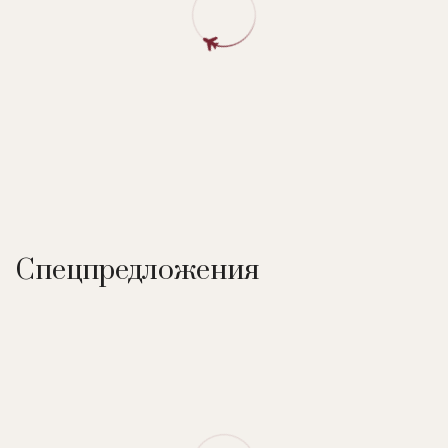
парковка.
Рестораны и бар:
@Beach Bar & Restaurant
– ресторан-
бар. Международная и тайская кухня, пицца. Есть открытая
терраса. Расположен рядом с пляжем.
The Atrium Cafe
– ресторан международной и тайской
кухни, блюда из морепродуктов. Шведский стол, a la carte.
Есть открытая терраса.
Poolside Bar
– бар у бассейна. Коктейли, международная и
тайская кухня.
Спецпредложения
Номера:
81 номер категории Superior room, 76 – Deluxe
room, 74 - Premier deluxe room, 20 – Beyond deluxe room, 20
– Pool access room, 3 – Junior suite, номер категории Junior
suite pool access.