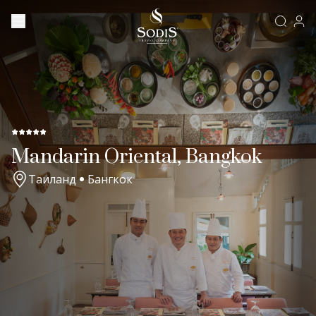
Mandarin Oriental, Bangkok
Таиланд
Бангкок