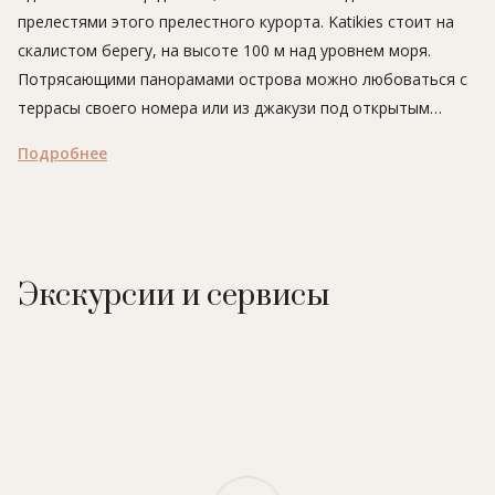
прелестями этого прелестного курорта. Katikies стоит на
скалистом берегу, на высоте 100 м над уровнем моря.
Потрясающими панорамами острова можно любоваться с
террасы своего номера или из джакузи под открытым
небом. Не менее впечатляющий вид открывается и из
Подробнее
ресторанов, предлагающих изысканные блюда
средиземноморской и европейской кухни. Кроме того,
Katikies славится высочайшим уровнем комфорта и сервиса.
Здесь созданы все условия для роскошного отдыха.
Экскурсии и сервисы
Внимание!
Отель принимает гостей старше 13 лет.
Расположение:
на скалистом берегу (на высоте 100
метров над уровнем моря) в курортном поселке Ийя на
северо-западном побережье о. Санторин в 18 километрах
от международного аэропорта и порта Athinios.