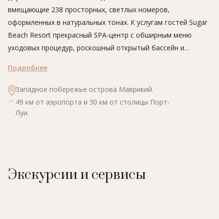
вмещающие 238 просторных, светлых номеров,
оформленных в натуральных тонах. К услугам гостей Sugar
Beach Resort прекрасный SPA-центр с обширным меню
уходовых процедур, роскошный открытый бассейн и
различные спортивные активности – как на воде, так и на
Подробнее
суше. Для маленьких гостей в отеле работает детский клуб,
где малышей ждут весёлые игры и развлекательные
Западное побережье острова Маврикий.
программы, уроки плавания и образовательные экскурсии.
49 км от аэропорта и 30 км от столицы Порт-
Для подростков предусмотрены увлекательные спортивные
Луи.
мероприятия и видеоигры.
Экскурсии и сервисы