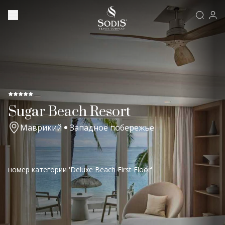
Sugar Beach Resort
Маврикий
Западное побережье
номер категории 'Deluxe Beach First Floor'