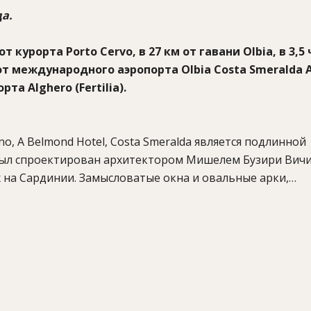
а.
курорта Porto Cervo, в 27 км от гавани Olbia, в 3,5 
от международного аэропорта Olbia Costa Smeralda A
та Alghero (Fertilia).
, A Belmond Hotel, Costa Smeralda является подлинной
ыл спроектирован архитектором Мишелем Бузири Вичи
ых на Сардинии. Замысловатые окна и овальные арки,
лки переносят гостей в волшебный мир итальянской с
м средиземноморском стиле, предлагают всё, что нео
спален с плетёной мебелью, ванные комнаты с причуд
ти с балконов и террас. С головой окунуться в местную
 накроют стол, полный деликатесов Средиземноморья. Л
и видами спорта, а на территории отеля можно поигр