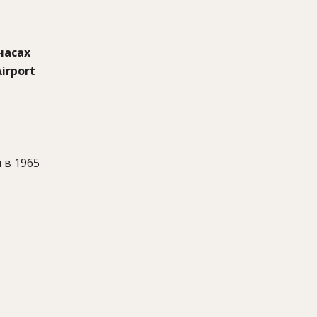
часах
irport
 в 1965
казки.
бходимо
ливой
асковое
ать в