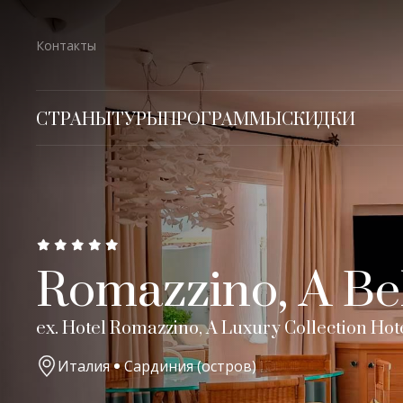
Контакты
СТРАНЫ
ТУРЫ
ПРОГРАММЫ
СКИДКИ
Romazzino, A Be
ex. Hotel Romazzino, A Luxury Collection Hot
Италия
Сардиния (остров)