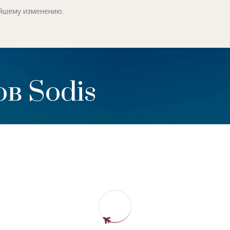
ейшему изменению.
в Sodis