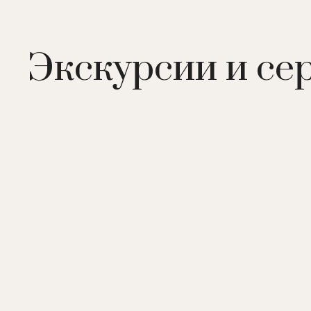
В отеле:
2 ресторана, 2 бара, пляж, открытый басс
центр (парная, массаж, процедуры по уходу за лицо
Экскурсии и се
корт, водные виды спорта, сноркелинг, мини-гольф 
услуги няни (по запросу), услуги консьержа.
Рестораны и бары:
La Terrasse
- ресторан средизе
Romazzino Barbecue
- ресторан средиземноморской
Bar Ginepro
- бар. Аперитивы. Живая музыка. Есть 
Pool Bar
- бар у бассейна. Закуски, салаты, сендвичи