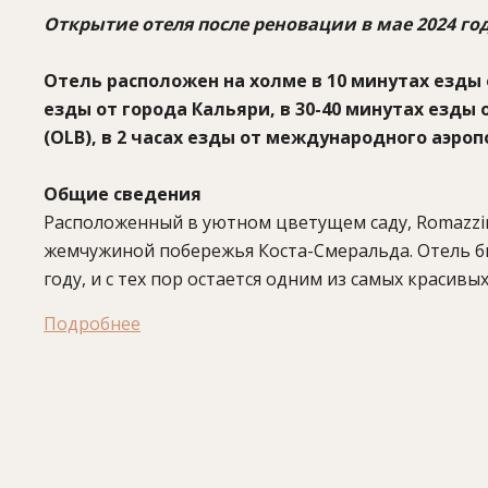
Открытие отеля после реновации в мае 2024 год
Отель расположен на холме в 10 минутах езды от 
езды от города Кальяри, в 30-40 минутах езды 
(OLB), в 2 часах езды от международного аэропор
Общие сведения
Расположенный в уютном цветущем саду, Romazzino
жемчужиной побережья Коста-Смеральда. Отель б
году, и с тех пор остается одним из самых красив
волнообразные черепичные крыши и деревянные ба
Подробнее
Белоснежные здания, выполненные в традиционно
для наслаждения отдыхом: изысканные интерьеры 
мозаикой, изумительные виды на море и окрестнос
атмосферу помогут рестораны отеля, где для вас
море подарит моменты радости от занятий водным
мини-гольф, теннис или баскетбол.