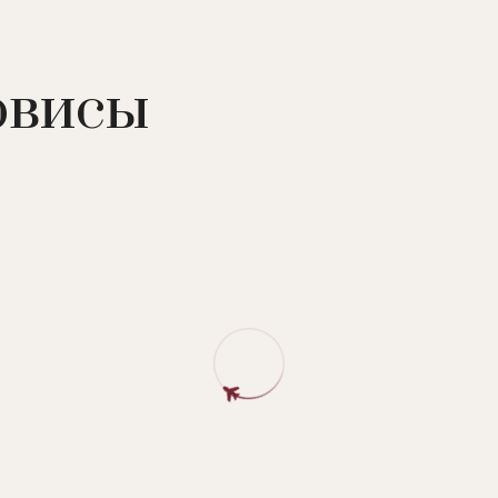
ейн с морской водой, открытый бассейн с детской зоной,
м и телом), тренажерный зал, йога, пилатес, бокс, тен
рвисы
(9 лунок), баскетбол, детский клуб, детская игровая пл
мноморской кухни. Есть открытая терраса.
 кухни. Расположен рядом с пляжем. Открыт для обедов
открытая терраса.
, напитки.