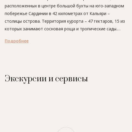
расположенных в центре большой бухты на юго-западном
побережье Сардинии в 42 километрах от Кальяри –
столицы острова. Территория курорта – 47 гектаров, 15 из
которых занимают сосновая роща и тропические сады.
Архитектура отелей в традиционном сардском стиле
Подробнее
прекрасно гармонирует с окружающим пейзажем. Комплекс
идеально подходит для семейного отдыха.
Награды:
имеет различные награды Word Travel Award,
неоднократно отмечен журналом Conde Nast Johansens в
Экскурсии и сервисы
числе лучших отелей мира, имеет награду Five Star Diamond
Award и многочисленные другие премии.
В комплексе:
8 отелей и 13 вилл, 20 ресторанов, 9 баров,
кафе-мороженое, ночной клуб, песчаный пляж, 9
бассейнов, центр SPA и талассотерапии, тренажерный зал,
йога, аэробика, стретчинг, спорт и водный спорт, детский