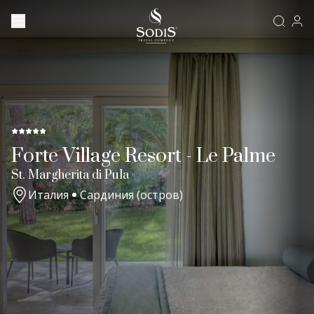
Forte Village Resort - Le Palme
St. Margherita di Pula
Италия
Сардиния (остров)