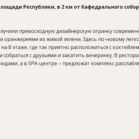
лощади Республики, в 2 км от Кафедрального собор
 получили превосходную дизайнерскую огранку совреме
 оранжереями из живой зелени. Здесь по-новому легк
на 8 этаже, где так приятно расположиться с коктейлем
 собраться с друзьями и закатить вечеринку. В рестор
юдами, а в SPA-центре – предложат комплекс расслаб
(массаж, процедуры по уходу за лицом и телом), тренаже
век), услуги няни, услуги консьержа, парковка.
средиземноморской кухни. Открыт для завтраков, обед
ни. Расположен на террасе. Открыт для ужинов в летни
сположен в главном холле отеля.