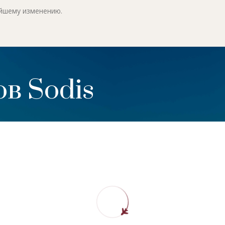
ейшему изменению.
в Sodis