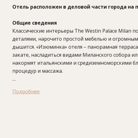
Отель расположен в деловой части города на п
Общие сведения
Классические интерьеры The Westin Palace Milan
деталями, нарочито простой мебелью и огромными
дышится. «Изюминка» отеля – панорамная терраса 
закате, насладиться видами Миланского собора или
накормят итальянскими и средиземноморскими бл
процедур и массажа.
В отеле:
231 номер, 2 ресторана, бар, SPA-центр 
Подробнее
зал, бизнес-центр, 15 конференц-залов (до 300 чело
Рестораны и кафе:
PanEVO Restaurant
– ресторан 
ужинов. В летний сезон есть открытая терраса.
Terrazza PanEVO
– ресторан средиземноморской кух
The Lounge Bar
– лаундж-бар. Закуски, напитки. Ра