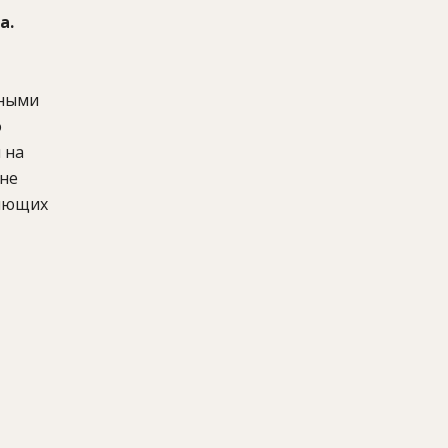
а.
нными
о
 на
ане
ляющих
рный
ов и
й сезон.