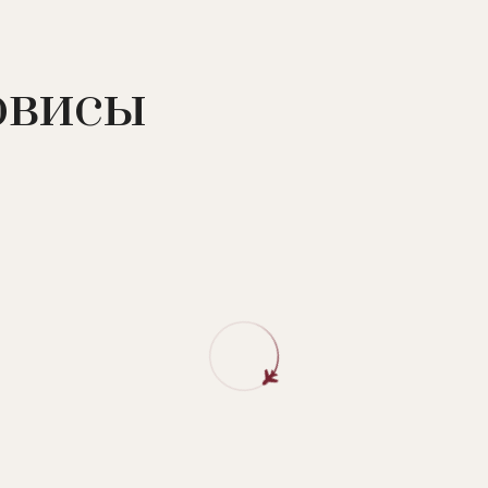
рвисы