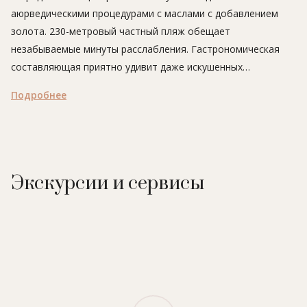
аюрведическими процедурами с маслами с добавлением
золота. 230-метровый частный пляж обещает
незабываемые минуты расслабления. Гастрономическая
составляющая приятно удивит даже искушенных
путешественников: от современной индийской кухни в
Подробнее
ресторане Varq до стильного бара Raia с панорамным
видом на Пальму Джумейра.
Экскурсии и сервисы