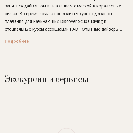
заняться дайвингом и плаванием с маской в коралловых
рифах. Во время круиза проводится курс подводного
плавания для начинающих Discover Scuba Diving и
специальные курсы ассоциации PADI. Опытные дайверы
смогут совершить увлекательные погружения ночью и на
Подробнее
рассвете, а также заняться исследованием затонувших
кораблей.
Экскурсии и сервисы
Судно
– трехпалубный круизный катамаран Four Seasons
Explorer
Длина судна – 39 метров
Количество кают – 11 (10 стандартных кают и 1 каюта
люкс)