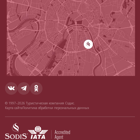
4 ночи / 5 дней.
Начало круиза: в четверг в отеле Four
Seasons Resort Maldives at Landaa Giraavaru (Baa atoll).
Прибытие: в понедельник в отель Four Seasons Resort
Maldives at Kuda Huraa (North Male atoll).
7 ночей / 8 дней.
Отплытие: в понедельник из отеля Four
Seasons Resort Maldives at Kuda Huraa (North Male atoll).
Прибытие: в понедельник в отель Four Seasons Resort
Maldives at Kuda Huraa (North Male atoll).
© 1997–2026 Туристическая компания Содис.
Карта сайта
Политика обработки персональных данных