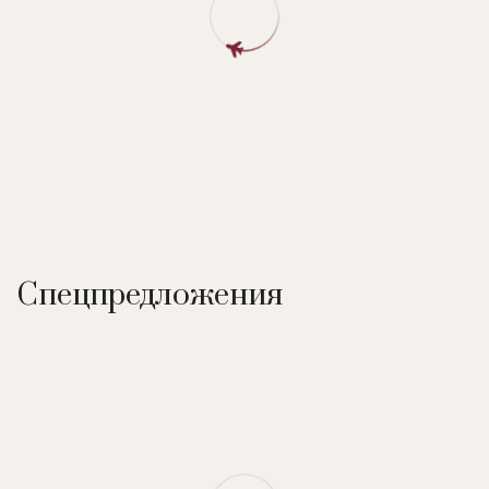
Максимальное количество пассажиров - 22
На судне:
ресторан (интернациональная, местная кухня),
бар, джакузи, массаж, дайвинг-центр, видеотека. Спорт:
каяк, виндсерфинг, водные лыжи, рыбалка, плавание с
маской, дайвинг (большой выбор оборудования, Nitrox).
Спецпредложения
Ресторан и бар
: ресторан катамарана расположен на
верхней палубе и предоставляет возможность пообедать
как во внутреннем помещении, так и на открытом воздухе.
В меню представлены блюда как европейской кухни, так и
азиатской и индийской кухни. Время приема пищи - это