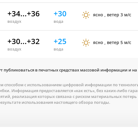
+34...+36
+30
ясно , ветер 3 м/с
воздух
вода
+30...+32
+25
ясно , ветер 5 м/с
воздух
вода
ут публиковаться в печатных средствах массовой информации и на с
 способом с использованием цифровой информации по технологии,
бки. Информация предоставляется «как есть», без каких-либо гара
тий, реализация которых связана с риском материальных потерь и
езультате использования настоящего обзора погоды.