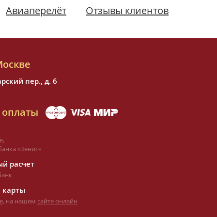
Авиаперелёт
Отзывы клиентов
Москве
ский пер., д. 6
 оплаты
е,
банка «Зенит»
й расчет
банк
 карты
е
, на нашем
сайте онлайн