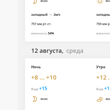
ясно
яс
западный
2м/с
западн
757 мм рт.ст.
759 мм р
54%
влажность
влажнос
12 августа,
среда
Ночь
Утро
+8 ... +10
+12 .
+15
+1
Вода
Вода
ясно
ма