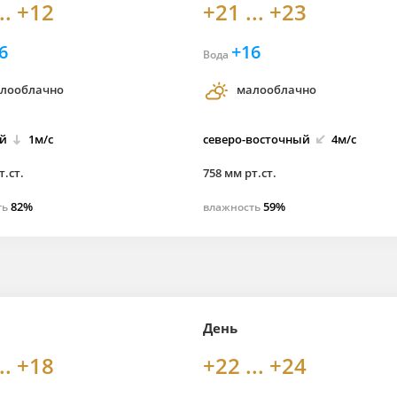
.. +12
+21 ... +23
6
+16
Вода
лооблачно
малооблачно
й
1м/с
северо-
восточный
4м/с
т.ст.
758 мм рт.ст.
82%
59%
ть
влажность
День
.. +18
+22 ... +24