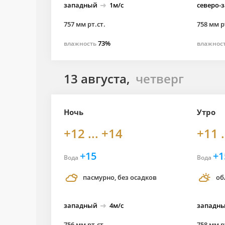
западный
1м/с
северо-
757 мм рт.ст.
758 мм р
73%
влажность
влажнос
13 августа,
четверг
Ночь
Утро
+12 ... +14
+11 .
+15
+1
Вода
Вода
пасмурно, без осадков
об
западный
4м/с
западн
756 мм рт.ст.
758 мм р