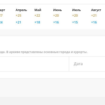
арт
Апрель
Май
Июнь
Июль
Август
27
+25
+22
+20
+20
+21
24
+21
+18
+16
+15
+16
ода. В архиве представлены основные города и курорты.
Дата