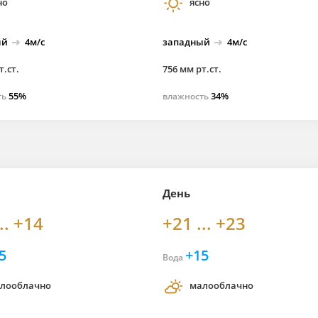
но
ясно
ый
4м/с
западный
4м/с
т.ст.
756 мм рт.ст.
55%
34%
ть
влажность
День
.. +14
+21 ... +23
5
+15
Вода
лооблачно
малооблачно