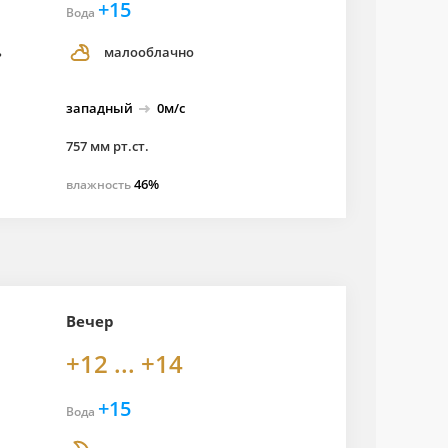
+15
Вода
ь
малооблачно
западный
0м/с
757 мм рт.ст.
46%
влажность
Вечер
+12 ... +14
+15
Вода