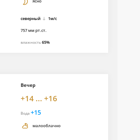
ясно
северный
1м/с
757 мм рт.ст.
65%
влажность
Вечер
+14 ... +16
+15
Вода
малооблачно