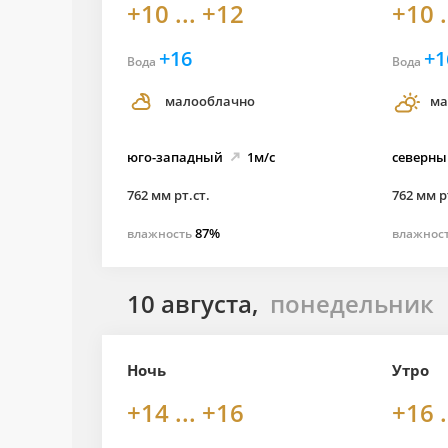
+10 ... +12
+10 .
+16
+1
Вода
Вода
малооблачно
ма
юго-
западный
1м/с
северны
762 мм рт.ст.
762 мм р
87%
влажность
влажнос
10 августа,
понедельник
Ночь
Утро
+14 ... +16
+16 .