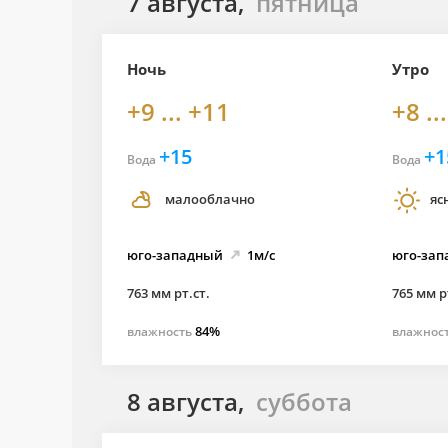
7 августа,
пятница
Ночь
Утро
+9 ... +11
+8 ..
+15
+1
Вода
Вода
малооблачно
яс
юго-
западный
1м/с
юго-
зап
763 мм рт.ст.
765 мм р
84%
влажность
влажнос
8 августа,
суббота