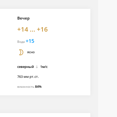
Вечер
+14 ... +16
+15
Вода
ясно
северный
1м/с
763 мм рт.ст.
84%
влажность