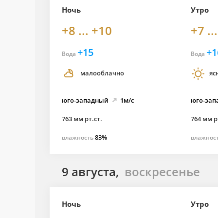
Ночь
Утро
+8 ... +10
+7 ..
+15
+1
Вода
Вода
малооблачно
яс
юго-
западный
1м/с
юго-
зап
763 мм рт.ст.
764 мм р
83%
влажность
влажнос
9 августа,
воскресенье
Ночь
Утро