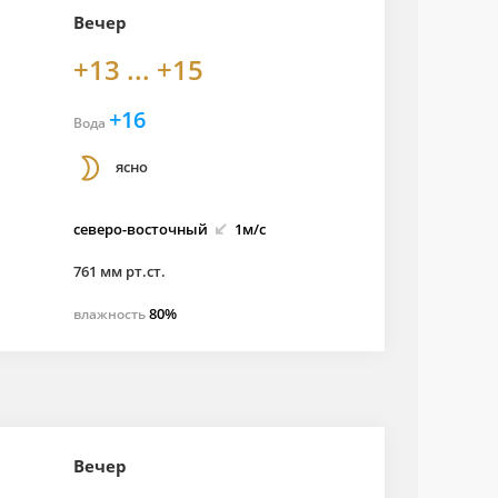
Вечер
+13 ... +15
+16
Вода
ясно
северо-
восточный
1м/с
761 мм рт.ст.
80%
влажность
Вечер