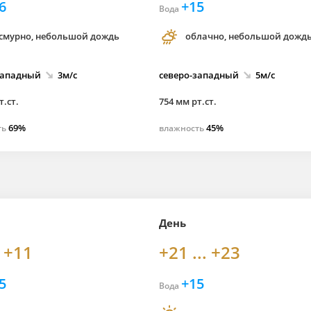
6
+15
Вода
смурно, небольшой дождь
облачно, небольшой дожд
западный
3м/с
северо-
западный
5м/с
т.ст.
754 мм рт.ст.
69%
45%
ть
влажность
День
. +11
+21 ... +23
5
+15
Вода