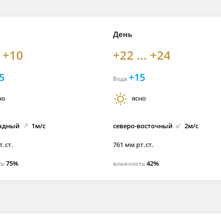
День
. +10
+22 ... +24
5
+15
Вода
но
ясно
адный
1м/с
северо-
восточный
2м/с
т.ст.
761 мм рт.ст.
75%
42%
ть
влажность