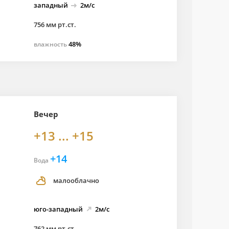
западный
2м/с
756 мм рт.ст.
48%
влажность
Вечер
+13 ... +15
+14
Вода
малооблачно
юго-
западный
2м/с
762 мм рт.ст.