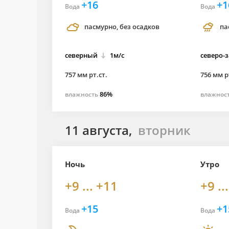
+16
+1
Вода
Вода
пасмурно, без осадков
па
северный
1м/с
северо-
757 мм рт.ст.
756 мм р
86%
влажность
влажнос
11 августа,
вторник
Ночь
Утро
+9 ... +11
+9 ..
+15
+1
Вода
Вода