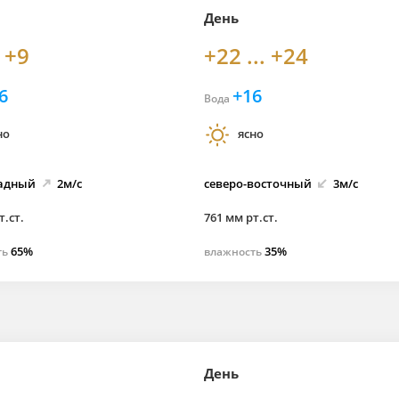
День
. +9
+22 ... +24
6
+16
Вода
но
ясно
адный
2м/с
северо-
восточный
3м/с
т.ст.
761 мм рт.ст.
65%
35%
ть
влажность
День