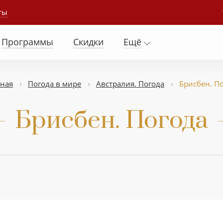
ты
Программы
Скидки
Ещё
вная
Погода в мире
Австралия. Погода
Бриcбен. П
Бриcбен. Погода