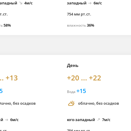
западный
4м/с
западный
6м/с
т.ст.
754 мм рт.ст.
58%
36%
ть
влажность
День
.. +13
+20 ... +22
5
+15
Вода
лачно, без осадков
облачно, без осадков
ый
6м/с
юго-
западный
7м/с
т.ст.
756 мм рт.ст.