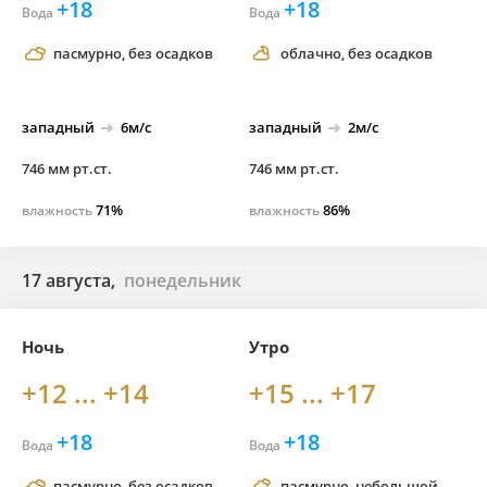
+18
+18
Вода
Вода
пасмурно, без осадков
облачно, без осадков
западный
6м/с
западный
2м/с
746 мм рт.ст.
746 мм рт.ст.
71%
86%
влажность
влажность
17 августа,
понедельник
Ночь
Утро
+12 ... +14
+15 ... +17
+18
+18
Вода
Вода
пасмурно, без осадков
пасмурно, небольшой