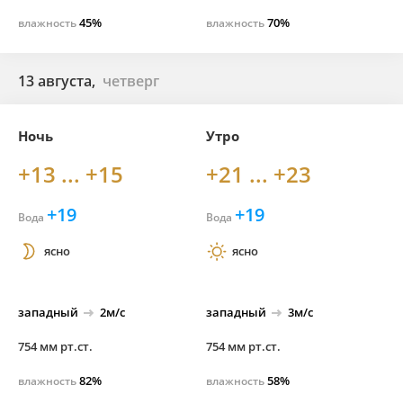
45%
70%
влажность
влажность
13 августа,
четверг
Ночь
Утро
+13 ... +15
+21 ... +23
+19
+19
Вода
Вода
ясно
ясно
западный
2м/с
западный
3м/с
754 мм рт.ст.
754 мм рт.ст.
82%
58%
влажность
влажность