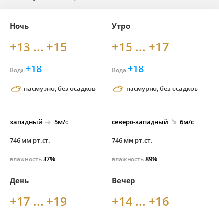
Ночь
Утро
+13 ... +15
+15 ... +17
+18
+18
Вода
Вода
пасмурно, без осадков
пасмурно, без осадков
западный
5м/с
северо-
западный
6м/с
746 мм рт.ст.
746 мм рт.ст.
87%
89%
влажность
влажность
День
Вечер
+17 ... +19
+14 ... +16