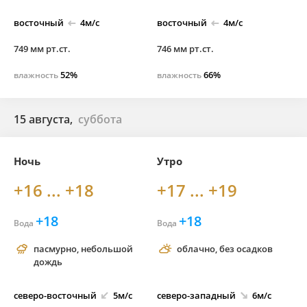
восточный
4м/с
восточный
4м/с
749 мм рт.ст.
746 мм рт.ст.
52%
66%
влажность
влажность
15 августа,
суббота
Ночь
Утро
+16 ... +18
+17 ... +19
+18
+18
Вода
Вода
пасмурно, небольшой
облачно, без осадков
дождь
северо-
восточный
5м/с
северо-
западный
6м/с