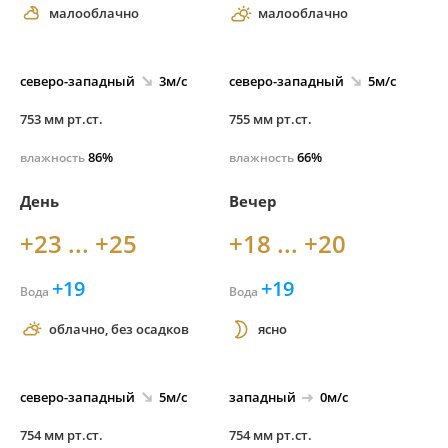
малооблачно
малооблачно
северо-
западный
3м/с
северо-
западный
5м/с
753 мм рт.ст.
755 мм рт.ст.
86%
66%
влажность
влажность
День
Вечер
+23 ... +25
+18 ... +20
+19
+19
Вода
Вода
облачно, без осадков
ясно
северо-
западный
5м/с
западный
0м/с
754 мм рт.ст.
754 мм рт.ст.