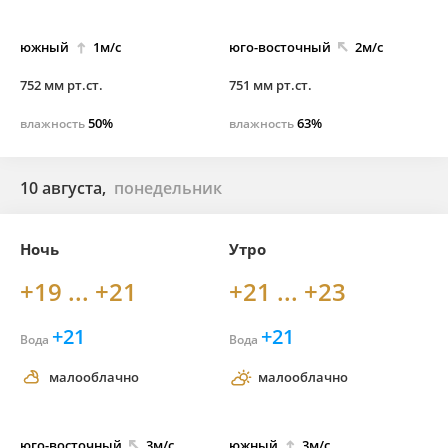
южный
1м/с
юго-
восточный
2м/с
752 мм рт.ст.
751 мм рт.ст.
50%
63%
влажность
влажность
10 августа,
понедельник
Ночь
Утро
+19 ... +21
+21 ... +23
+21
+21
Вода
Вода
малооблачно
малооблачно
юго-
восточный
3м/с
южный
3м/с