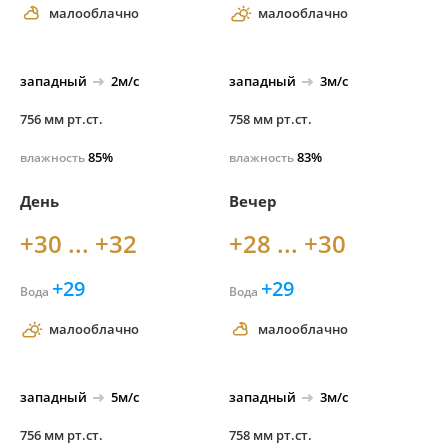
малооблачно
малооблачно
западный
2м/с
западный
3м/с
756 мм рт.ст.
758 мм рт.ст.
85%
83%
влажность
влажность
День
Вечер
+30 ... +32
+28 ... +30
+29
+29
Вода
Вода
малооблачно
малооблачно
западный
5м/с
западный
3м/с
756 мм рт.ст.
758 мм рт.ст.