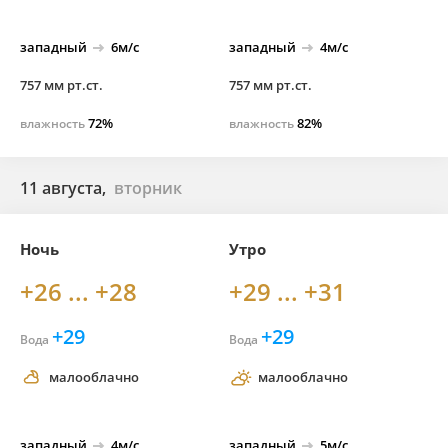
западный
6м/с
западный
4м/с
757 мм рт.ст.
757 мм рт.ст.
72%
82%
влажность
влажность
11 августа,
вторник
Ночь
Утро
+26 ... +28
+29 ... +31
+29
+29
Вода
Вода
малооблачно
малооблачно
западный
4м/с
западный
5м/с