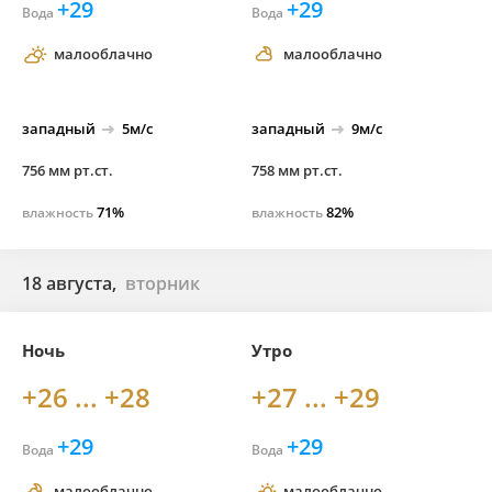
+29
+29
Вода
Вода
малооблачно
малооблачно
западный
5м/с
западный
9м/с
756 мм рт.ст.
758 мм рт.ст.
71%
82%
влажность
влажность
18 августа,
вторник
Ночь
Утро
+26 ... +28
+27 ... +29
+29
+29
Вода
Вода
малооблачно
малооблачно