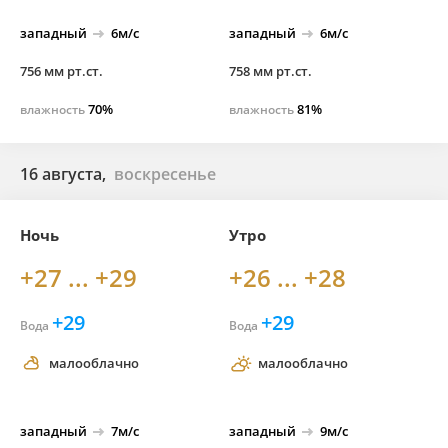
западный
6м/с
западный
6м/с
756 мм рт.ст.
758 мм рт.ст.
70%
81%
влажность
влажность
16 августа,
воскресенье
Ночь
Утро
+27 ... +29
+26 ... +28
+29
+29
Вода
Вода
малооблачно
малооблачно
западный
7м/с
западный
9м/с