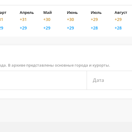
арт
Апрель
Май
Июнь
Июль
Август
31
+31
+30
+30
+29
+29
29
+29
+29
+29
+28
+28
ода. В архиве представлены основные города и курорты.
Дата