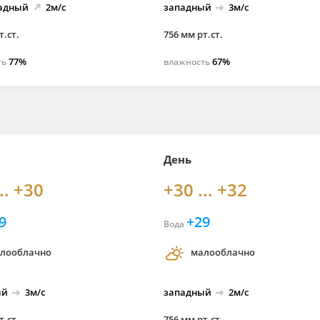
адный
2м/с
западный
3м/с
т.ст.
756 мм рт.ст.
77%
67%
ть
влажность
День
.. +30
+30 ... +32
9
+29
Вода
лооблачно
малооблачно
ый
3м/с
западный
2м/с
т.ст.
756 мм рт.ст.