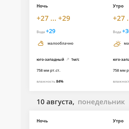
Ночь
Утро
+27 ... +29
+27 .
+29
+3
Вода
Вода
малооблачно
ма
юго-
западный
1м/с
юго-
зап
758 мм рт.ст.
758 мм р
84%
влажность
влажнос
10 августа,
понедельник
Ночь
Утро