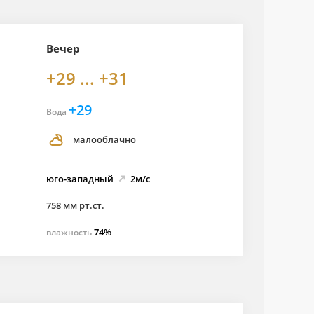
Вечер
+29 ... +31
+29
Вода
малооблачно
юго-
западный
2м/с
758 мм рт.ст.
74%
влажность