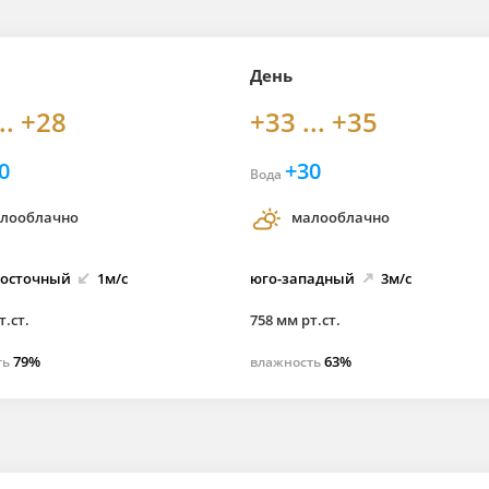
День
.. +28
+33 ... +35
0
+30
Вода
лооблачно
малооблачно
восточный
1м/с
юго-
западный
3м/с
т.ст.
758 мм рт.ст.
79%
63%
ть
влажность