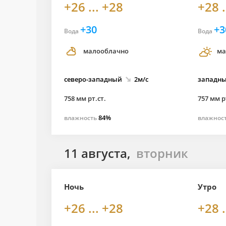
+26 ... +28
+28 .
+30
+3
Вода
Вода
малооблачно
ма
северо-
западный
2м/с
западн
758 мм рт.ст.
757 мм р
84%
влажность
влажнос
11 августа,
вторник
Ночь
Утро
+26 ... +28
+28 .