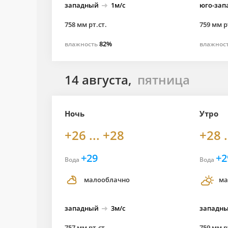
западный
1м/с
юго-
зап
758 мм рт.ст.
759 мм р
82%
влажность
влажнос
14 августа,
пятница
Ночь
Утро
+26 ... +28
+28 .
+29
+2
Вода
Вода
малооблачно
ма
западный
3м/с
западн
757 мм рт.ст.
759 мм р