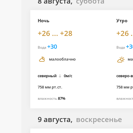
8 августа,
суббота
Ночь
Утро
+26 ... +28
+26 .
+30
+3
Вода
Вода
малооблачно
ма
северный
0м/с
северо-
758 мм рт.ст.
758 мм р
87%
влажность
влажнос
9 августа,
воскресенье