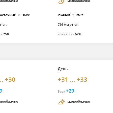
лооблачно
малооблачно
восточный
1м/с
южный
2м/с
т.ст.
756 мм рт.ст.
76%
67%
ть
влажность
День
.. +30
+31 ... +33
9
+29
Вода
лооблачно
малооблачно