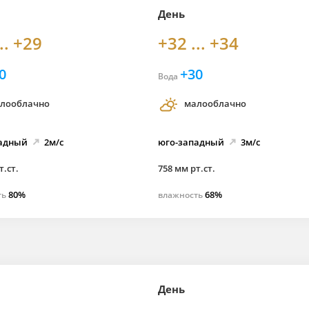
День
.. +29
+32 ... +34
0
+30
Вода
лооблачно
малооблачно
адный
2м/с
юго-
западный
3м/с
т.ст.
758 мм рт.ст.
80%
68%
ть
влажность
День