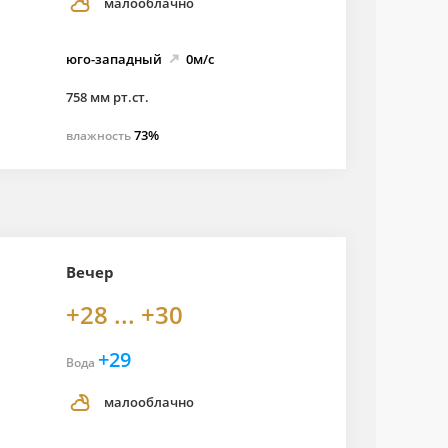
малооблачно
юго-
западный
0м/с
758 мм рт.ст.
73%
влажность
Вечер
+28 ... +30
+29
Вода
малооблачно