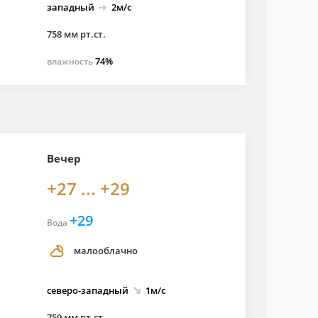
западный
2м/с
758 мм рт.ст.
74%
влажность
Вечер
+27 ... +29
+29
Вода
малооблачно
северо-
западный
1м/с
759 мм рт.ст.