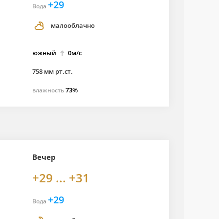
+29
Вода
малооблачно
южный
0м/с
758 мм рт.ст.
73%
влажность
Вечер
+29 ... +31
+29
Вода