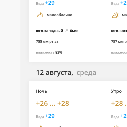
+29
+2
Вода
Вода
малооблачно
ма
юго-
западный
0м/с
юго-
вос
755 мм рт.ст.
757 мм р
83%
влажность
влажнос
12 августа,
среда
Ночь
Утро
+26 ... +28
+28 .
+29
+2
Вода
Вода