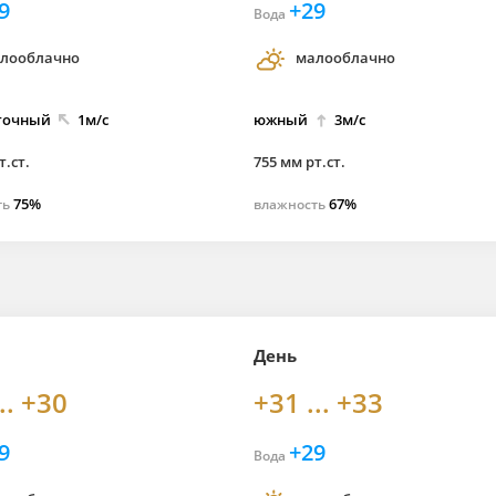
9
+29
Вода
лооблачно
малооблачно
точный
1м/с
южный
3м/с
т.ст.
755 мм рт.ст.
75%
67%
ть
влажность
День
.. +30
+31 ... +33
9
+29
Вода