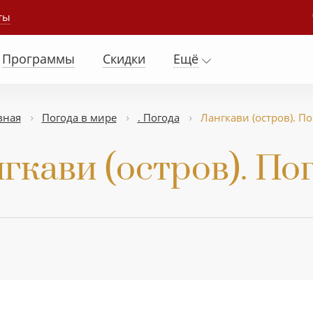
ты
Программы
Скидки
Ещё
вная
Погода в мире
. Погода
Лангкави (остров). По
гкави (остров). По