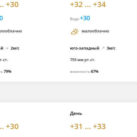
.. +30
+32 ... +34
0
+30
Вода
лооблачно
малооблачно
ый
2м/с
юго-
западный
3м/с
т.ст.
755 мм рт.ст.
79%
67%
ть
влажность
День
.. +30
+31 ... +33