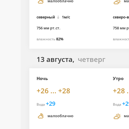
малооблачно
ма
северный
1м/с
северо-
756 мм рт.ст.
758 мм р
82%
влажность
влажнос
13 августа,
четверг
Ночь
Утро
+26 ... +28
+28 .
+29
+2
Вода
Вода
малооблачно
ма