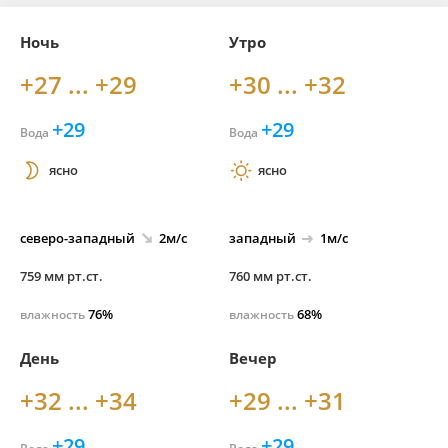
Ночь
Утро
+27 ... +29
+30 ... +32
+29
+29
Вода
Вода
ясно
ясно
северо-
западный
2м/с
западный
1м/с
759 мм рт.ст.
760 мм рт.ст.
76%
68%
влажность
влажность
День
Вечер
+32 ... +34
+29 ... +31
+29
+29