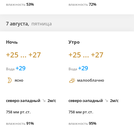
53%
72%
влажность
влажность
7 августа,
пятница
Ночь
Утро
+25 ... +27
+25 ... +27
+29
+29
Вода
Вода
ясно
малооблачно
северо-
западный
2м/с
северо-
западный
2м/с
758 мм рт.ст.
758 мм рт.ст.
91%
95%
влажность
влажность