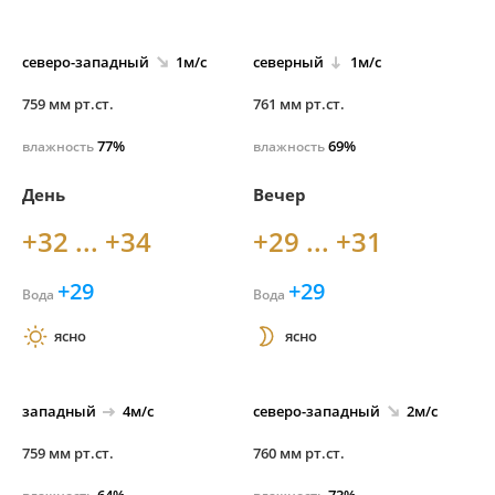
северо-
западный
1м/с
северный
1м/с
759 мм рт.ст.
761 мм рт.ст.
77%
69%
влажность
влажность
День
Вечер
+32 ... +34
+29 ... +31
+29
+29
Вода
Вода
ясно
ясно
западный
4м/с
северо-
западный
2м/с
759 мм рт.ст.
760 мм рт.ст.