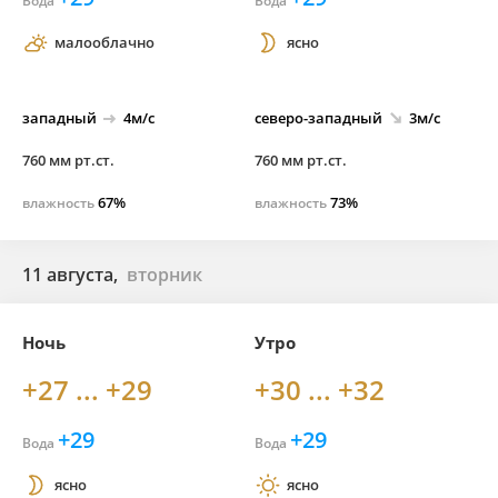
Вода
Вода
малооблачно
ясно
западный
4м/с
северо-
западный
3м/с
760 мм рт.ст.
760 мм рт.ст.
67%
73%
влажность
влажность
11 августа,
вторник
Ночь
Утро
+27 ... +29
+30 ... +32
+29
+29
Вода
Вода
ясно
ясно