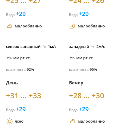
+25 ... +27
+24 ... +26
+29
+29
Вода
Вода
малооблачно
малооблачно
северо-
западный
1м/с
западный
2м/с
758 мм рт.ст.
759 мм рт.ст.
92%
95%
влажность
влажность
День
Вечер
+31 ... +33
+28 ... +30
+29
+29
Вода
Вода
ясно
малооблачно