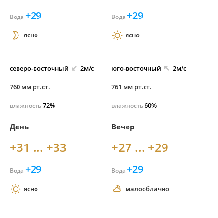
+29
+29
Вода
Вода
ясно
ясно
северо-
восточный
2м/с
юго-
восточный
2м/с
760 мм рт.ст.
761 мм рт.ст.
72%
60%
влажность
влажность
День
Вечер
+31 ... +33
+27 ... +29
+29
+29
Вода
Вода
ясно
малооблачно