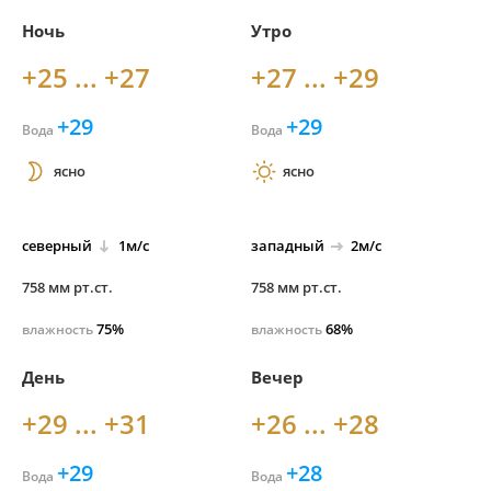
Ночь
Утро
+25 ... +27
+27 ... +29
+29
+29
Вода
Вода
ясно
ясно
северный
1м/с
западный
2м/с
758 мм рт.ст.
758 мм рт.ст.
75%
68%
влажность
влажность
День
Вечер
+29 ... +31
+26 ... +28
+29
+28
Вода
Вода