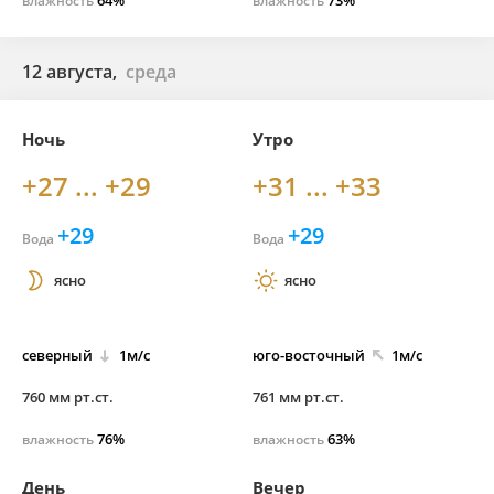
64%
73%
влажность
влажность
12 августа,
среда
Ночь
Утро
+27 ... +29
+31 ... +33
+29
+29
Вода
Вода
ясно
ясно
северный
1м/с
юго-
восточный
1м/с
760 мм рт.ст.
761 мм рт.ст.
76%
63%
влажность
влажность
День
Вечер