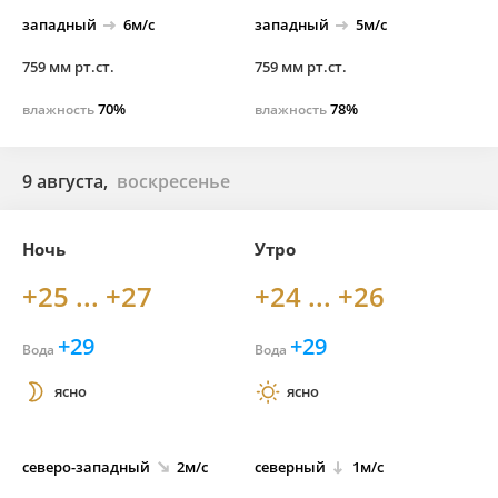
западный
6м/с
западный
5м/с
759 мм рт.ст.
759 мм рт.ст.
70%
78%
влажность
влажность
9 августа,
воскресенье
Ночь
Утро
+25 ... +27
+24 ... +26
+29
+29
Вода
Вода
ясно
ясно
северо-
западный
2м/с
северный
1м/с