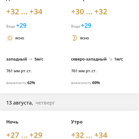
+32 ... +34
+30 ... +32
+29
+29
Вода
Вода
ясно
ясно
западный
5м/с
северо-
западный
1м/с
761 мм рт.ст.
761 мм рт.ст.
62%
69%
влажность
влажность
13 августа,
четверг
Ночь
Утро
+27 ... +29
+32 ... +34