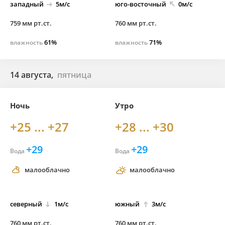
западный
5м/с
юго-
восточный
0м/с
759 мм рт.ст.
760 мм рт.ст.
61%
71%
влажность
влажность
14 августа,
пятница
Ночь
Утро
+25 ... +27
+28 ... +30
+29
+29
Вода
Вода
малооблачно
малооблачно
северный
1м/с
южный
3м/с
760 мм рт.ст.
760 мм рт.ст.