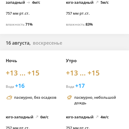
западный
4м/с
юго-
западный
5м/с
757 мм рт.ст.
757 мм рт.ст.
71%
83%
влажность
влажность
16 августа,
воскресенье
Ночь
Утро
+13 ... +15
+13 ... +15
+16
+17
Вода
Вода
пасмурно, без осадков
пасмурно, небольшой
дождь
юго-
западный
6м/с
юго-
западный
4м/с
757 мм рт.ст.
757 мм рт.ст.