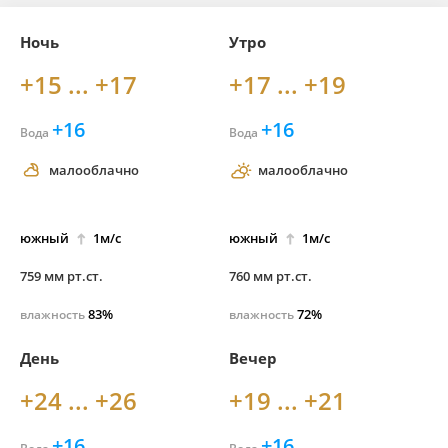
Ночь
Утро
+15 ... +17
+17 ... +19
+16
+16
Вода
Вода
малооблачно
малооблачно
южный
1м/с
южный
1м/с
759 мм рт.ст.
760 мм рт.ст.
83%
72%
влажность
влажность
День
Вечер
+24 ... +26
+19 ... +21
+16
+16