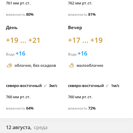
761 мм рт.ст.
762 мм рт.ст.
80%
81%
влажность
влажность
День
Вечер
+19 ... +21
+17 ... +19
+16
+16
Вода
Вода
облачно, без осадков
малооблачно
северо-
восточный
3м/с
северо-
восточный
1м/с
760 мм рт.ст.
760 мм рт.ст.
64%
72%
влажность
влажность
12 августа,
среда