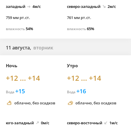
западный
4м/с
северо-
западный
2м/с
759 мм рт.ст.
761 мм рт.ст.
54%
65%
влажность
влажность
11 августа,
вторник
Ночь
Утро
+12 ... +14
+12 ... +14
+15
+16
Вода
Вода
облачно, без осадков
облачно, без осадков
юго-
западный
0м/с
северо-
восточный
1м/с