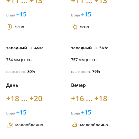
+11 ... +13
+11 ... +13
+15
+15
Вода
Вода
ясно
ясно
западный
4м/с
западный
5м/с
754 мм рт.ст.
757 мм рт.ст.
80%
79%
влажность
влажность
День
Вечер
+18 ... +20
+16 ... +18
+15
+15
Вода
Вода
малооблачно
малооблачно