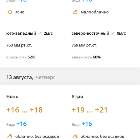
Вода
Вода
ясно
малооблачно
юго-
западный
2м/с
северо-
восточный
0м/с
760 мм рт.ст.
759 мм рт.ст.
52%
66%
влажность
влажность
13 августа,
четверг
Ночь
Утро
+16 ... +18
+19 ... +21
+16
+16
Вода
Вода
облачно, без осадков
облачно, без осадков