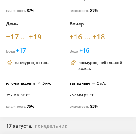
87%
87%
влажность
влажность
День
Вечер
+17 ... +19
+16 ... +18
+17
+16
Вода
Вода
пасмурно, дождь
пасмурно, небольшой
дождь
юго-
западный
5м/с
западный
5м/с
757 мм рт.ст.
757 мм рт.ст.
75%
82%
влажность
влажность
17 августа,
понедельник