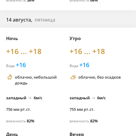
58%
68%
влажность
влажность
14 августа,
пятница
Ночь
Утро
+16 ... +18
+16 ... +18
+16
+16
Вода
Вода
облачно, небольшой
облачно, без осадков
дождь
западный
6м/с
западный
6м/с
756 мм рт.ст.
755 мм рт.ст.
82%
82%
влажность
влажность
День
Вечер