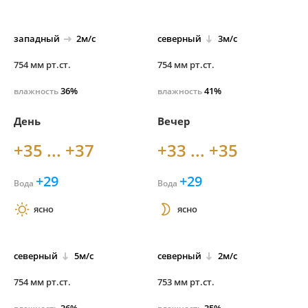
западный
2м/с
северный
3м/с
754 мм рт.ст.
754 мм рт.ст.
36%
41%
влажность
влажность
День
Вечер
+35 ... +37
+33 ... +35
+29
+29
Вода
Вода
ясно
ясно
северный
5м/с
северный
2м/с
754 мм рт.ст.
753 мм рт.ст.