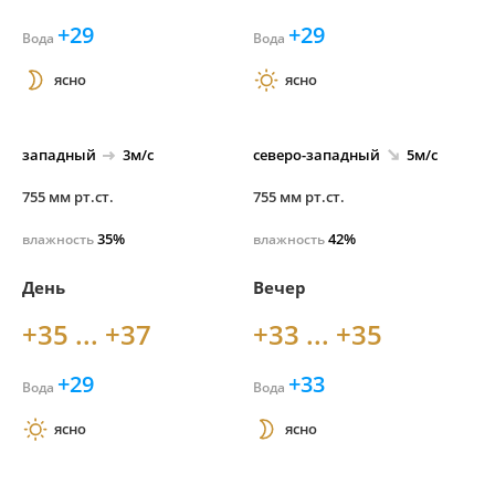
+29
+29
Вода
Вода
ясно
ясно
западный
3м/с
северо-
западный
5м/с
755 мм рт.ст.
755 мм рт.ст.
35%
42%
влажность
влажность
День
Вечер
+35 ... +37
+33 ... +35
+29
+33
Вода
Вода
ясно
ясно