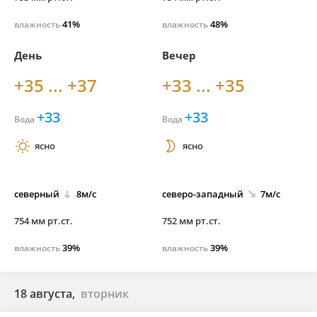
41%
48%
влажность
влажность
День
Вечер
+35 ... +37
+33 ... +35
+33
+33
Вода
Вода
ясно
ясно
северный
8м/с
северо-
западный
7м/с
754 мм рт.ст.
752 мм рт.ст.
39%
39%
влажность
влажность
18 августа,
вторник