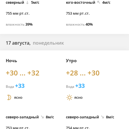
северный
5м/с
юго-
восточный
4м/с
755 мм рт.ст.
753 мм рт.ст.
39%
40%
влажность
влажность
17 августа,
понедельник
Ночь
Утро
+30 ... +32
+28 ... +30
+33
+33
Вода
Вода
ясно
ясно
северо-
западный
8м/с
северо-
западный
8м/с
753 мм рт.ст.
754 мм рт.ст.