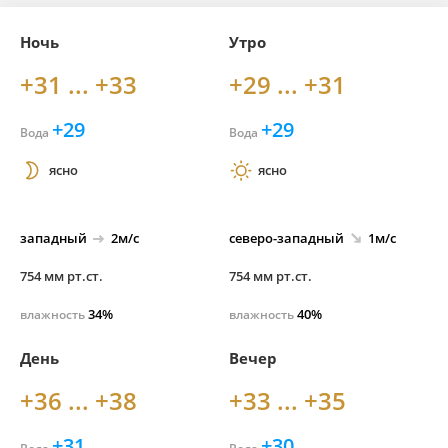
Ночь
Утро
+31 ... +33
+29 ... +31
+29
+29
Вода
Вода
ясно
ясно
западный
2м/с
северо-
западный
1м/с
754 мм рт.ст.
754 мм рт.ст.
34%
40%
влажность
влажность
День
Вечер
+36 ... +38
+33 ... +35
+31
+30