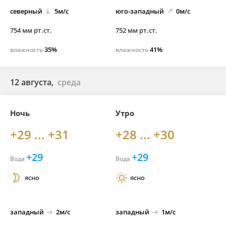
северный
5м/с
юго-
западный
0м/с
754 мм рт.ст.
752 мм рт.ст.
35%
41%
влажность
влажность
12 августа,
среда
Ночь
Утро
+29 ... +31
+28 ... +30
+29
+29
Вода
Вода
ясно
ясно
западный
2м/с
западный
1м/с