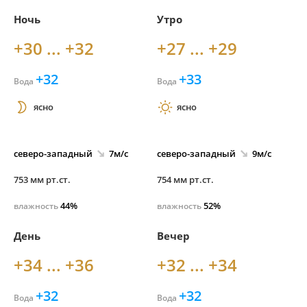
Ночь
Утро
+30 ... +32
+27 ... +29
+32
+33
Вода
Вода
ясно
ясно
северо-
западный
7м/с
северо-
западный
9м/с
753 мм рт.ст.
754 мм рт.ст.
44%
52%
влажность
влажность
День
Вечер
+34 ... +36
+32 ... +34
+32
+32
Вода
Вода