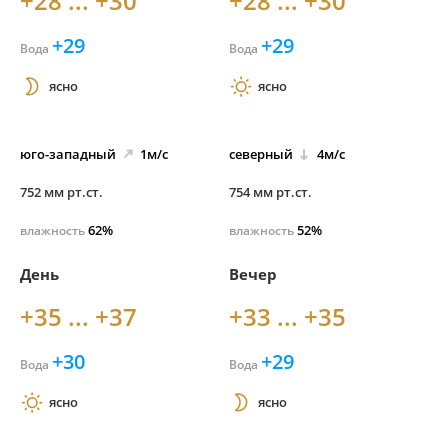
+28 ... +30
+28 ... +30
+29
+29
Вода
Вода
ясно
ясно
юго-
западный
1м/с
северный
4м/с
752 мм рт.ст.
754 мм рт.ст.
62%
52%
влажность
влажность
День
Вечер
+35 ... +37
+33 ... +35
+30
+29
Вода
Вода
ясно
ясно