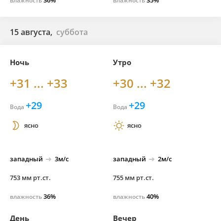
36%
35%
влажность
влажность
15 августа,
суббота
Ночь
Утро
+31 ... +33
+30 ... +32
+29
+29
Вода
Вода
ясно
ясно
западный
3м/с
западный
2м/с
753 мм рт.ст.
755 мм рт.ст.
36%
40%
влажность
влажность
День
Вечер