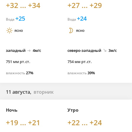
+32 ... +34
+27 ... +29
+25
+24
Вода
Вода
ясно
ясно
западный
4м/с
северо-
западный
3м/с
751 мм рт.ст.
754 мм рт.ст.
27%
39%
влажность
влажность
11 августа,
вторник
Ночь
Утро
+19 ... +21
+22 ... +24