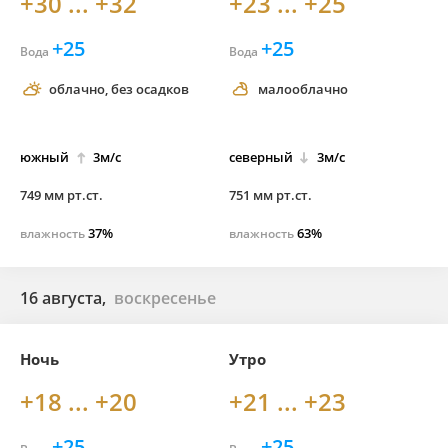
+30 ... +32
+23 ... +25
+25
+25
Вода
Вода
облачно, без осадков
малооблачно
южный
3м/с
северный
3м/с
749 мм рт.ст.
751 мм рт.ст.
37%
63%
влажность
влажность
16 августа,
воскресенье
Ночь
Утро
+18 ... +20
+21 ... +23
+25
+25