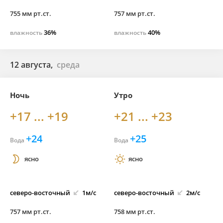
755 мм рт.ст.
757 мм рт.ст.
36%
40%
влажность
влажность
12 августа,
среда
Ночь
Утро
+17 ... +19
+21 ... +23
+24
+25
Вода
Вода
ясно
ясно
северо-
восточный
1м/с
северо-
восточный
2м/с
757 мм рт.ст.
758 мм рт.ст.