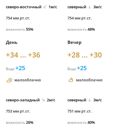
северо-
восточный
1м/с
северный
3м/с
754 мм рт.ст.
754 мм рт.ст.
55%
48%
влажность
влажность
День
Вечер
+34 ... +36
+28 ... +30
+25
+25
Вода
Вода
малооблачно
малооблачно
северо-
западный
2м/с
северный
3м/с
753 мм рт.ст.
751 мм рт.ст.
26%
40%
влажность
влажность