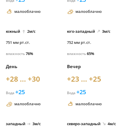
Вода
Вода
малооблачно
малооблачно
южный
2м/с
юго-
западный
3м/с
751 мм рт.ст.
752 мм рт.ст.
76%
65%
влажность
влажность
День
Вечер
+28 ... +30
+23 ... +25
+25
+25
Вода
Вода
малооблачно
малооблачно
западный
3м/с
северо-
западный
4м/с