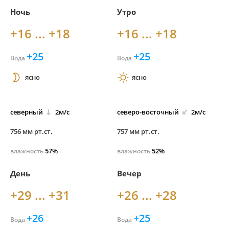
Ночь
Утро
+16 ... +18
+16 ... +18
+25
+25
Вода
Вода
ясно
ясно
северный
2м/с
северо-
восточный
2м/с
756 мм рт.ст.
757 мм рт.ст.
57%
52%
влажность
влажность
День
Вечер
+29 ... +31
+26 ... +28
+26
+25
Вода
Вода