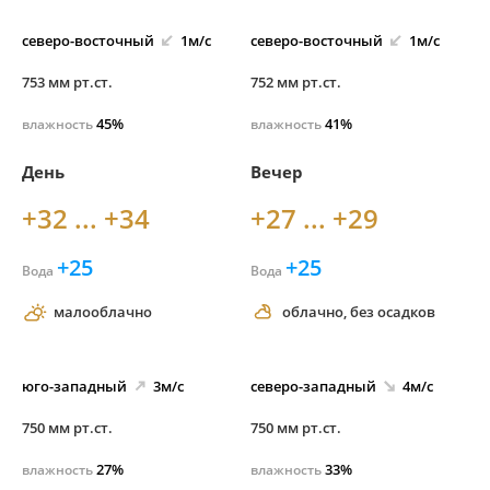
северо-
восточный
1м/с
северо-
восточный
1м/с
753 мм рт.ст.
752 мм рт.ст.
45%
41%
влажность
влажность
День
Вечер
+32 ... +34
+27 ... +29
+25
+25
Вода
Вода
малооблачно
облачно, без осадков
юго-
западный
3м/с
северо-
западный
4м/с
750 мм рт.ст.
750 мм рт.ст.
27%
33%
влажность
влажность