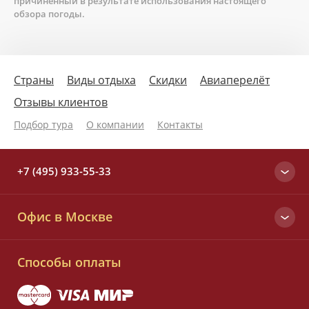
причиненный в результате использования настоящего
обзора погоды.
Страны
Виды отдыха
Скидки
Авиаперелёт
Отзывы клиентов
Подбор тура
О компании
Контакты
+7 (495) 933-55-33
Москва
Офис в Москве
+7 (495) 933-55-33
Вся Россия
Малый Татарский пер., д. 6
8 (800) 700-25-33
Способы оплаты
Заказать звонок