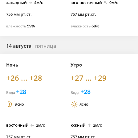
западный
4м/с
юго-
восточный
0м/с
756 мм рт.ст.
757 мм рт.ст.
59%
68%
влажность
влажность
14 августа,
пятница
Ночь
Утро
+26 ... +28
+27 ... +29
+28
+28
Вода
Вода
ясно
ясно
восточный
2м/с
южный
2м/с
757 мм рт.ст.
757 мм рт.ст.