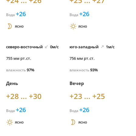
+24 ... +26
+25 ... +27
+26
+26
Вода
Вода
ясно
ясно
северо-
восточный
0м/с
юго-
западный
1м/с
755 мм рт.ст.
756 мм рт.ст.
97%
93%
влажность
влажность
День
Вечер
+28 ... +30
+23 ... +25
+26
+26
Вода
Вода
ясно
ясно