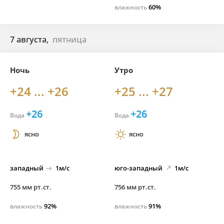
60%
влажность
7 августа,
пятница
Ночь
Утро
+24 ... +26
+25 ... +27
+26
+26
Вода
Вода
ясно
ясно
западный
1м/с
юго-
западный
1м/с
755 мм рт.ст.
756 мм рт.ст.
92%
91%
влажность
влажность