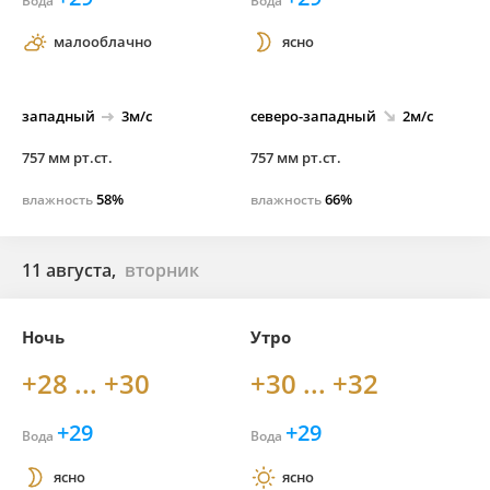
Вода
Вода
малооблачно
ясно
западный
3м/с
северо-
западный
2м/с
757 мм рт.ст.
757 мм рт.ст.
58%
66%
влажность
влажность
11 августа,
вторник
Ночь
Утро
+28 ... +30
+30 ... +32
+29
+29
Вода
Вода
ясно
ясно