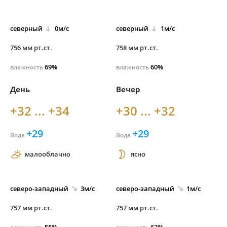
северный
0м/с
северный
1м/с
756 мм рт.ст.
758 мм рт.ст.
69%
60%
влажность
влажность
День
Вечер
+32 ... +34
+30 ... +32
+29
+29
Вода
Вода
малооблачно
ясно
северо-
западный
3м/с
северо-
западный
1м/с
757 мм рт.ст.
757 мм рт.ст.