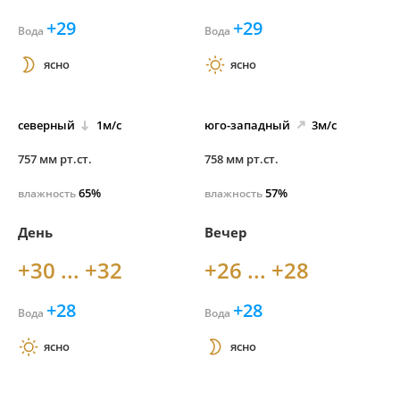
+29
+29
Вода
Вода
ясно
ясно
северный
1м/с
юго-
западный
3м/с
757 мм рт.ст.
758 мм рт.ст.
65%
57%
влажность
влажность
День
Вечер
+30 ... +32
+26 ... +28
+28
+28
Вода
Вода
ясно
ясно