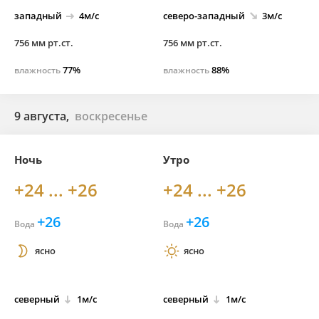
западный
4м/с
северо-
западный
3м/с
756 мм рт.ст.
756 мм рт.ст.
77%
88%
влажность
влажность
9 августа,
воскресенье
Ночь
Утро
+24 ... +26
+24 ... +26
+26
+26
Вода
Вода
ясно
ясно
северный
1м/с
северный
1м/с