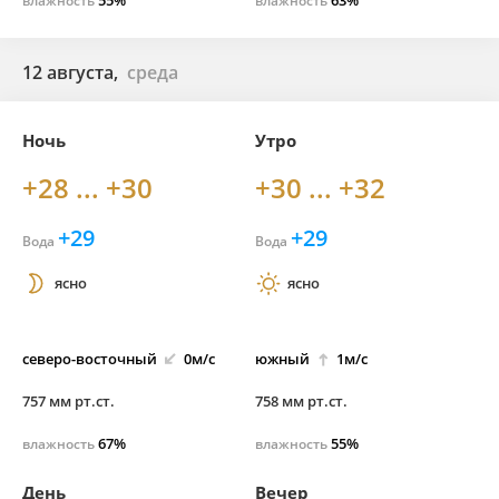
55%
63%
влажность
влажность
12 августа,
среда
Ночь
Утро
+28 ... +30
+30 ... +32
+29
+29
Вода
Вода
ясно
ясно
северо-
восточный
0м/с
южный
1м/с
757 мм рт.ст.
758 мм рт.ст.
67%
55%
влажность
влажность
День
Вечер