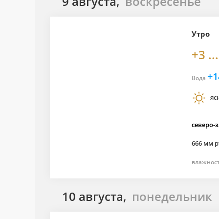
9 августа,
воскресенье
Утро
+3 ..
+1
Вода
яс
северо-
666 мм р
влажнос
10 августа,
понедельник