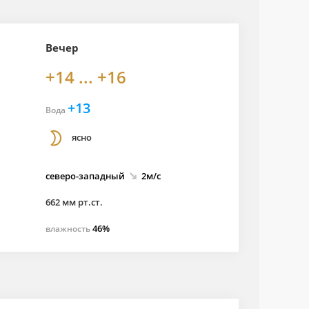
Вечер
+14 ... +16
+13
Вода
ясно
северо-
западный
2м/с
662 мм рт.ст.
46%
влажность