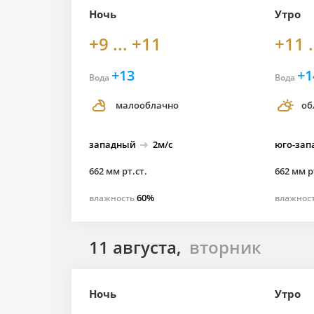
Ночь
Утро
+9 ... +11
+11 .
+13
+1
Вода
Вода
малооблачно
об
западный
2м/с
юго-
зап
662 мм рт.ст.
662 мм р
60%
влажность
влажнос
11 августа,
вторник
Ночь
Утро