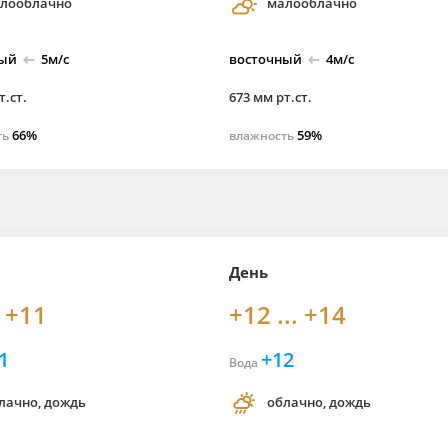
лооблачно
малооблачно
ный
5м/с
восточный
4м/с
т.ст.
673 мм рт.ст.
66%
59%
ть
влажность
День
. +11
+12 ... +14
1
+12
Вода
лачно, дождь
облачно, дождь