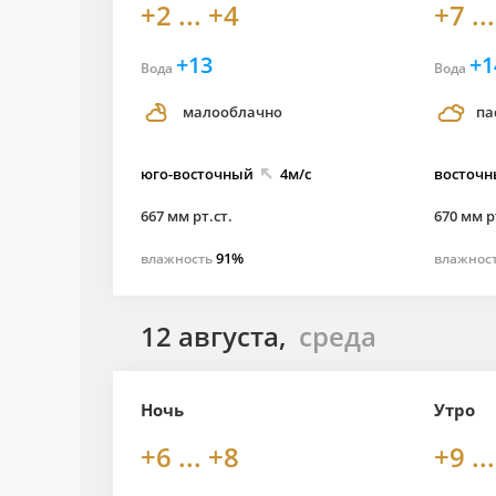
+2 ... +4
+7 ..
+13
+1
Вода
Вода
малооблачно
па
юго-
восточный
4м/с
восточ
667 мм рт.ст.
670 мм р
91%
влажность
влажнос
12 августа,
среда
Ночь
Утро
+6 ... +8
+9 ..