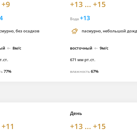
. +9
+13 ... +15
4
+13
Вода
смурно, без осадков
пасмурно, небольшой дож
ный
8м/с
восточный
9м/с
т.ст.
671 мм рт.ст.
77%
67%
ть
влажность
День
. +11
+13 ... +15