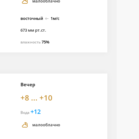
малооблачно
восточный
1м/с
673 мм рт.ст.
75%
влажность
Вечер
+8 ... +10
+12
Вода
малооблачно