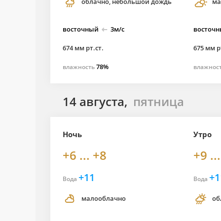
облачно, небольшой дождь
ма
восточный
3м/с
восточ
674 мм рт.ст.
675 мм р
78%
влажность
влажнос
14 августа,
пятница
Ночь
Утро
+6 ... +8
+9 ..
+11
+1
Вода
Вода
малооблачно
об