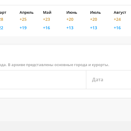
арт
Апрель
Май
Июнь
Июль
Август
28
+25
+23
+20
+20
+24
22
+19
+16
+13
+13
+16
ода. В архиве представлены основные города и курорты.
Дата