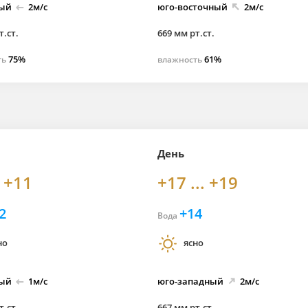
ный
2м/с
юго-
восточный
2м/с
т.ст.
669 мм рт.ст.
75%
61%
ть
влажность
День
. +11
+17 ... +19
2
+14
Вода
но
ясно
ный
1м/с
юго-
западный
2м/с
т.ст.
667 мм рт.ст.