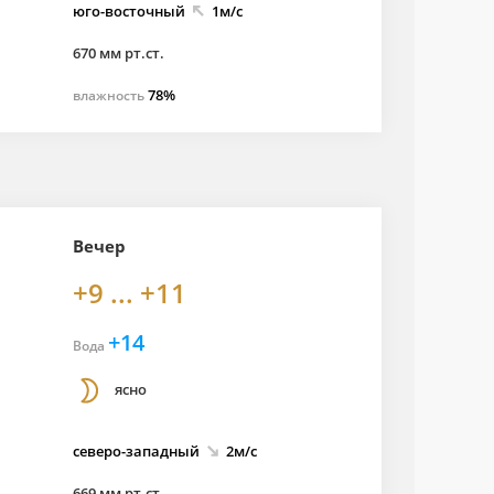
юго-
восточный
1м/с
670 мм рт.ст.
78%
влажность
Вечер
+9 ... +11
+14
Вода
ясно
северо-
западный
2м/с
669 мм рт.ст.