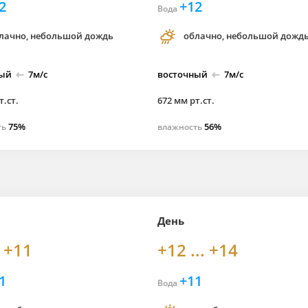
2
+12
Вода
лачно, небольшой дождь
облачно, небольшой дожд
ный
7м/с
восточный
7м/с
т.ст.
672 мм рт.ст.
75%
56%
ть
влажность
День
. +11
+12 ... +14
1
+11
Вода