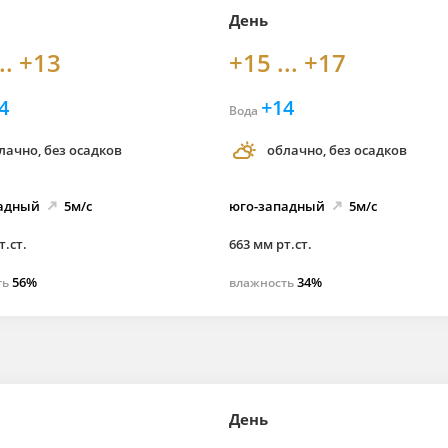
День
.. +13
+15 ... +17
4
+14
Вода
лачно, без осадков
облачно, без осадков
адный
5м/с
юго-
западный
5м/с
т.ст.
663 мм рт.ст.
56%
34%
ть
влажность
День