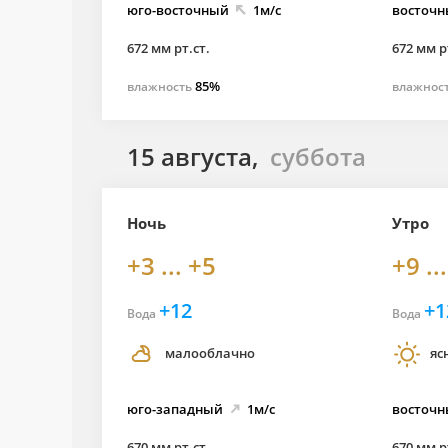
юго-
восточный
1м/с
восточ
672 мм рт.ст.
672 мм р
85%
влажность
влажнос
15 августа,
суббота
Ночь
Утро
+3 ... +5
+9 ..
+12
+1
Вода
Вода
малооблачно
яс
юго-
западный
1м/с
восточ
670 мм рт.ст.
670 мм р