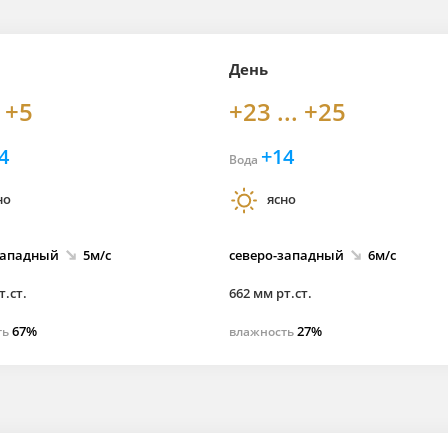
День
. +5
+23 ... +25
4
+14
Вода
но
ясно
западный
5м/с
северо-
западный
6м/с
т.ст.
662 мм рт.ст.
67%
27%
ть
влажность