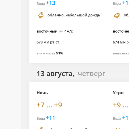
+13
+1
Вода
Вода
облачно, небольшой дождь
об
восточный
4м/с
восточ
673 мм рт.ст.
674 мм р
91%
влажность
влажнос
13 августа,
четверг
Ночь
Утро
+7 ... +9
+9 ..
+11
+1
Вода
Вода