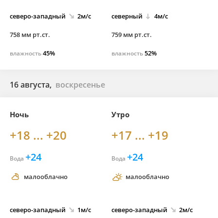
северо-
западный
2м/с
северный
4м/с
758 мм рт.ст.
759 мм рт.ст.
45%
52%
влажность
влажность
16 августа,
воскресенье
Ночь
Утро
+18 ... +20
+17 ... +19
+24
+24
Вода
Вода
малооблачно
малооблачно
северо-
западный
1м/с
северо-
западный
2м/с