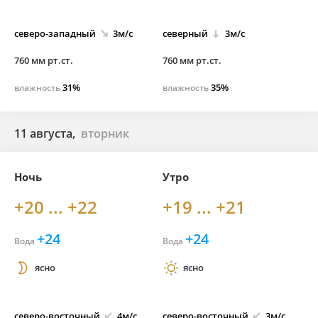
северо-
западный
3м/с
северный
3м/с
760 мм рт.ст.
760 мм рт.ст.
31%
35%
влажность
влажность
11 августа,
вторник
Ночь
Утро
+20 ... +22
+19 ... +21
+24
+24
Вода
Вода
ясно
ясно
северо-
восточный
4м/с
северо-
восточный
3м/с