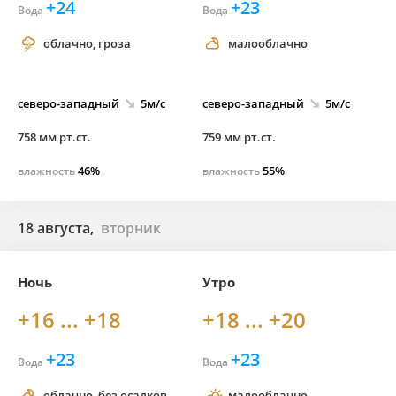
+24
+23
Вода
Вода
облачно, гроза
малооблачно
северо-
западный
5м/с
северо-
западный
5м/с
758 мм рт.ст.
759 мм рт.ст.
46%
55%
влажность
влажность
18 августа,
вторник
Ночь
Утро
+16 ... +18
+18 ... +20
+23
+23
Вода
Вода
облачно, без осадков
малооблачно