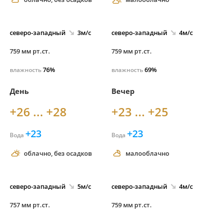
северо-
западный
3м/с
северо-
западный
4м/с
759 мм рт.ст.
759 мм рт.ст.
76%
69%
влажность
влажность
День
Вечер
+26 ... +28
+23 ... +25
+23
+23
Вода
Вода
облачно, без осадков
малооблачно
северо-
западный
5м/с
северо-
западный
4м/с
757 мм рт.ст.
759 мм рт.ст.