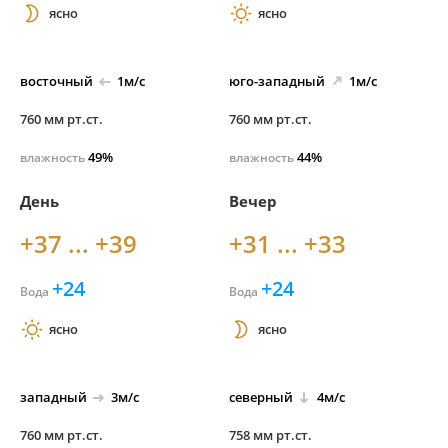
ясно
ясно
восточный
1м/с
юго-
западный
1м/с
760 мм рт.ст.
760 мм рт.ст.
49%
44%
влажность
влажность
День
Вечер
+37 ... +39
+31 ... +33
+24
+24
Вода
Вода
ясно
ясно
западный
3м/с
северный
4м/с
760 мм рт.ст.
758 мм рт.ст.