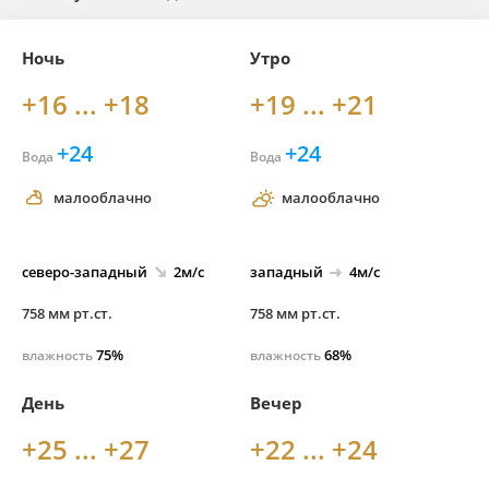
Ночь
Утро
+16 ... +18
+19 ... +21
+24
+24
Вода
Вода
малооблачно
малооблачно
северо-
западный
2м/с
западный
4м/с
758 мм рт.ст.
758 мм рт.ст.
75%
68%
влажность
влажность
День
Вечер
+25 ... +27
+22 ... +24