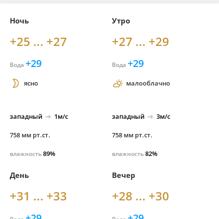
Ночь
Утро
+25 ... +27
+27 ... +29
+29
+29
Вода
Вода
ясно
малооблачно
западный
1м/с
западный
3м/с
758 мм рт.ст.
758 мм рт.ст.
89%
82%
влажность
влажность
День
Вечер
+31 ... +33
+28 ... +30
+29
+29