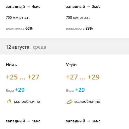
западный
4м/с
западный
2м/с
755 мм рт.ст.
758 мм рт.ст.
66%
83%
влажность
влажность
12 августа,
среда
Ночь
Утро
+25 ... +27
+27 ... +29
+29
+29
Вода
Вода
малооблачно
малооблачно
западный
1м/с
западный
3м/с