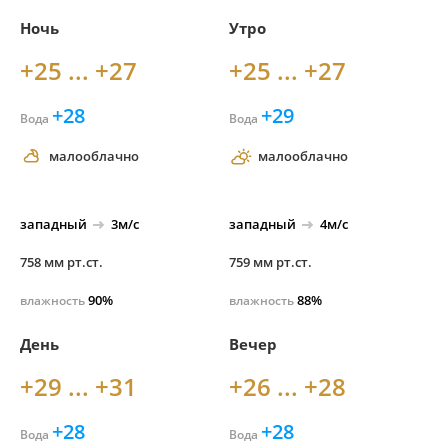
Ночь
Утро
+25 ... +27
+25 ... +27
+28
+29
Вода
Вода
малооблачно
малооблачно
западный
3м/с
западный
4м/с
758 мм рт.ст.
759 мм рт.ст.
90%
88%
влажность
влажность
День
Вечер
+29 ... +31
+26 ... +28
+28
+28
Вода
Вода