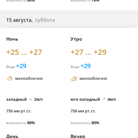
66%
78%
влажность
влажность
15 августа,
суббота
Ночь
Утро
+25 ... +27
+27 ... +29
+29
+29
Вода
Вода
малооблачно
малооблачно
западный
2м/с
юго-
западный
4м/с
756 мм рт.ст.
758 мм рт.ст.
88%
80%
влажность
влажность
День
Вечер