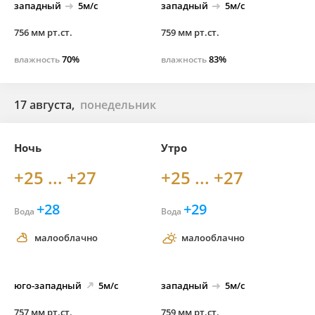
западный
5м/с
западный
5м/с
756 мм рт.ст.
759 мм рт.ст.
70%
83%
влажность
влажность
17 августа,
понедельник
Ночь
Утро
+25 ... +27
+25 ... +27
+28
+29
Вода
Вода
малооблачно
малооблачно
юго-
западный
5м/с
западный
5м/с
757 мм рт.ст.
759 мм рт.ст.