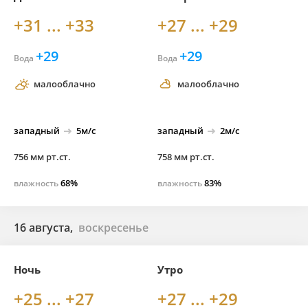
+31 ... +33
+27 ... +29
+29
+29
Вода
Вода
малооблачно
малооблачно
западный
5м/с
западный
2м/с
756 мм рт.ст.
758 мм рт.ст.
68%
83%
влажность
влажность
16 августа,
воскресенье
Ночь
Утро
+25 ... +27
+27 ... +29