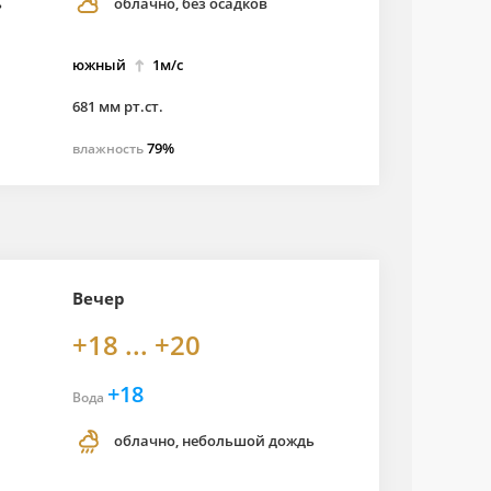
ь
облачно, без осадков
южный
1м/с
681 мм рт.ст.
79%
влажность
Вечер
+18 ... +20
+18
Вода
облачно, небольшой дождь