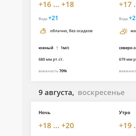
+16 ... +18
+17 .
+21
+2
Вода
Вода
облачно, без осадков
ма
южный
1м/с
северо-
680 мм рт.ст.
679 мм р
70%
влажность
влажнос
9 августа,
воскресенье
Ночь
Утро
+18 ... +20
+19 .