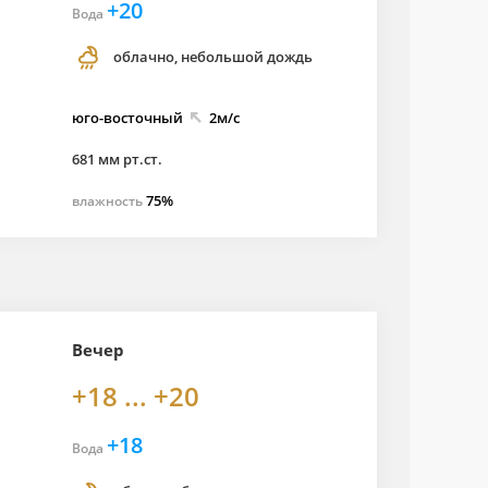
+20
Вода
облачно, небольшой дождь
юго-
восточный
2м/с
681 мм рт.ст.
75%
влажность
Вечер
+18 ... +20
+18
Вода