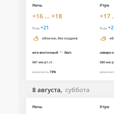
Ночь
Утро
+16 ... +18
+17 .
+21
+2
Вода
Вода
облачно, без осадков
об
юго-
восточный
0м/с
северо-
681 мм рт.ст.
680 мм р
73%
влажность
влажнос
8 августа,
суббота
Ночь
Утро