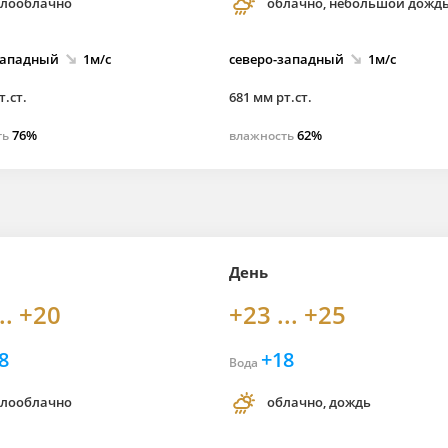
лооблачно
облачно, небольшой дожд
западный
1м/с
северо-
западный
1м/с
т.ст.
681 мм рт.ст.
76%
62%
ть
влажность
День
.. +20
+23 ... +25
8
+18
Вода
лооблачно
облачно, дождь