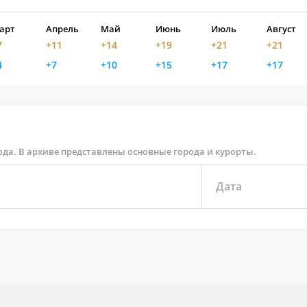
арт
Апрель
Май
Июнь
Июль
Август
7
+11
+14
+19
+21
+21
4
+7
+10
+15
+17
+17
ода. В архиве представлены основные города и курорты.
Дата