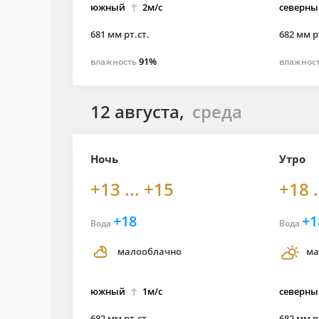
южный
2м/с
северны
681 мм рт.ст.
682 мм р
91%
влажность
влажнос
12 августа,
среда
Ночь
Утро
+13 ... +15
+18 .
+18
+1
Вода
Вода
малооблачно
ма
южный
1м/с
северны
682 мм рт.ст.
682 мм р