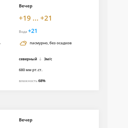
Вечер
+19 ... +21
+21
Вода
ь
пасмурно, без осадков
северный
3м/с
680 мм рт.ст.
68%
влажность
Вечер