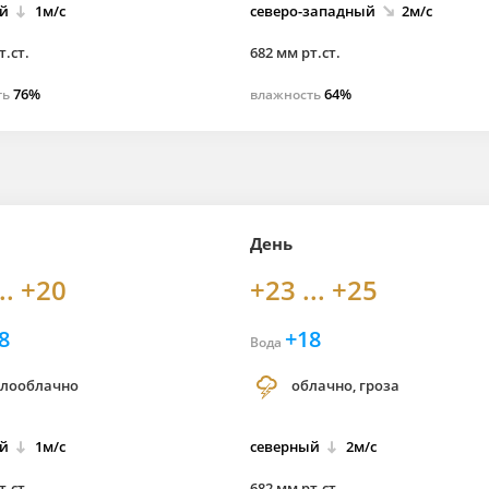
й
1м/с
северо-
западный
2м/с
т.ст.
682 мм рт.ст.
76%
64%
ть
влажность
День
.. +20
+23 ... +25
8
+18
Вода
лооблачно
облачно, гроза
й
1м/с
северный
2м/с
т.ст.
682 мм рт.ст.