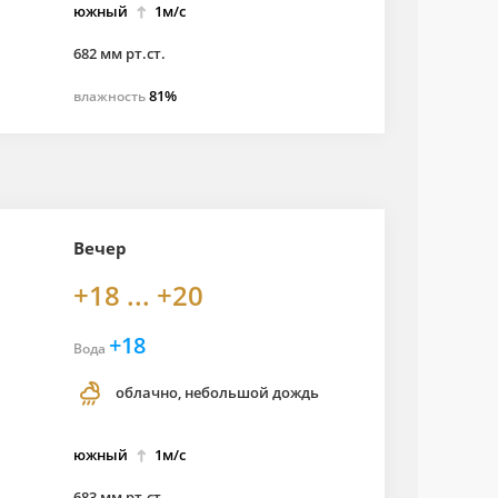
южный
1м/с
682 мм рт.ст.
81%
влажность
Вечер
+18 ... +20
+18
Вода
облачно, небольшой дождь
южный
1м/с
683 мм рт.ст.