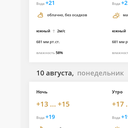
+21
+2
Вода
Вода
облачно, без осадков
ма
южный
2м/с
южный
681 мм рт.ст.
681 мм р
58%
влажность
влажнос
10 августа,
понедельник
Ночь
Утро
+13 ... +15
+17 .
+19
+1
Вода
Вода