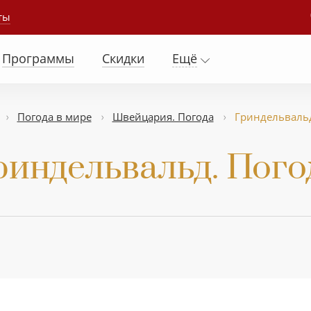
ты
Программы
Скидки
Ещё
Погода в мире
Швейцария. Погода
Гриндельвальд
риндельвальд. Пого