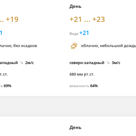
День
.. +19
+21 ... +23
1
+21
Вода
лачно, без осадков
облачно, небольшой дожд
западный
2м/с
северо-
западный
3м/с
т.ст.
680 мм рт.ст.
69%
64%
ть
влажность
День