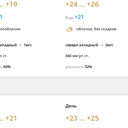
.. +19
+24 ... +26
1
+21
Вода
лооблачно
облачно, без осадков
западный
1м/с
северо-
западный
2м/с
т.ст.
680 мм рт.ст.
63%
52%
ть
влажность
День
.. +21
+23 ... +25