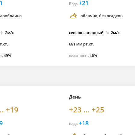
1
+21
Вода
лооблачно
облачно, без осадков
2м/с
северо-
западный
2м/с
т.ст.
681 мм рт.ст.
49%
46%
ть
влажность
День
.. +19
+23 ... +25
9
+18
Вода