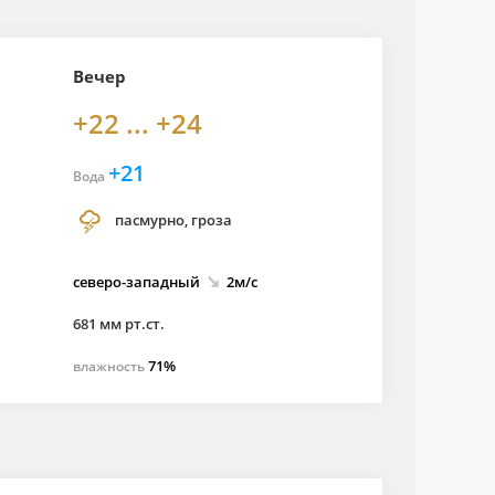
Вечер
+22 ... +24
+21
Вода
пасмурно, гроза
северо-
западный
2м/с
681 мм рт.ст.
71%
влажность