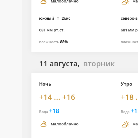
малооблачно
ма
южный
2м/с
северо-
681 мм рт.ст.
681 мм р
88%
влажность
влажнос
11 августа,
вторник
Ночь
Утро
+14 ... +16
+18 .
+18
+1
Вода
Вода
малооблачно
ма