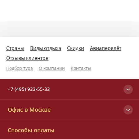
Страны
Виды отдыха
Скидки
Авиаперелёт
Отзывы клиентов
Подбор тура
О компании
Контакты
+7 (495) 933-55-33
Москва
Офис в Москве
+7 (495) 933-55-33
Вся Россия
Малый Татарский пер., д. 6
8 (800) 700-25-33
Способы оплаты