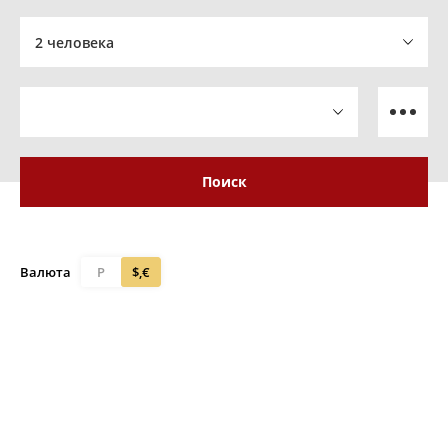
2 человека
Поиск
Валюта
Р
$,€