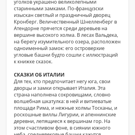
уголков украшено великолепными
старинными замками. По-французски
изыскан светлый и праздничный дворец
Кронберг. Величественный Шнелленберг в
Атендорне прячется среди деревьев на
вершине высокого холма. В лесах Вальдека,
на берегу изумительного озера, расположен
одноименный замок: его островерхие
угловые башни будто сошли с иллюстраций
к книжке сказок.
СКАЗКИ ОБ ИТАЛИИ
Для тех, кто предпочитает негу юга, свои
дворцы и замки открывает Италия. Эта
страна наполнена сокровищами, словно
волшебная шкатулка: в ней и витиеватые
площади Рима, и нежные холмы Тосканы, и
роскошные виллы Лигурии, и апеннинские
деревни, лепящиеся к вершинам гор. На
этом счастливом фоне, в сиянии южного
неба, средневековые башни кажутся