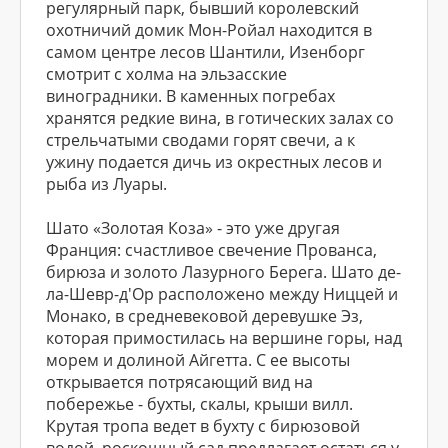
регулярный парк, бывший королевский
охотничий домик Мон-Ройал находится в
самом центре лесов Шантили, Изенборг
смотрит с холма на эльзасские
виноградники. В каменных погребах
хранятся редкие вина, в готических залах со
стрельчатыми сводами горят свечи, а к
ужину подается дичь из окрестных лесов и
рыба из Луары.
Шато «Золотая Коза» - это уже другая
Франция: счастливое свечение Прованса,
бирюза и золото Лазурного Берега. Шато де-
ла-Шевр-д'Ор расположено между Ниццей и
Монако, в средневековой деревушке Эз,
которая примостилась на вершине горы, над
морем и долиной Айгетта. С ее высоты
открывается потрясающий вид на
побережье - бухты, скалы, крыши вилл.
Крутая тропа ведет в бухту с бирюзовой