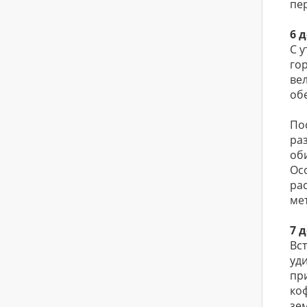
пе
6 
С у
го
ве
об
По
ра
об
Ос
ра
ме
7 
Вс
уд
пр
ко
зе