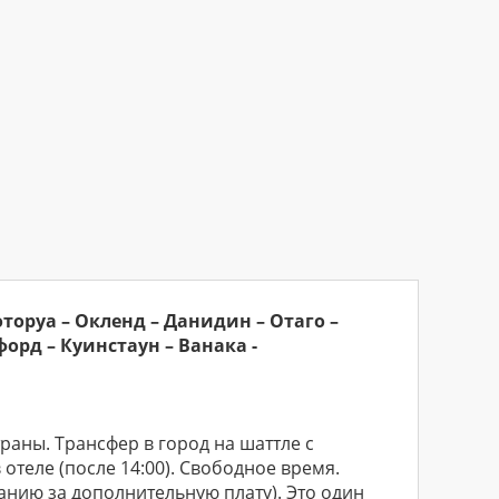
оторуа – Окленд – Данидин – Отаго –
орд – Куинстаун – Ванака -
траны. Трансфер в город на шаттле с
отеле (после 14:00). Свободное время.
анию за дополнительную плату). Это один