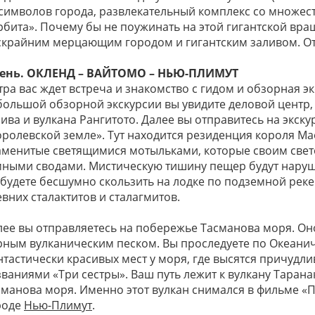
 символов города, развлекательный комплекс со множест
рбита». Почему бы не поужинать на этой гигантской в
скрайним мерцающим городом и гигантским заливом. Отл
день. ОКЛЕНД – ВАЙТОМО – НЬЮ-ПЛИМУТ
тра вас ждет встреча и знакомство с гидом и обзорная э
большой обзорной экскурсии вы увидите деловой центр,
лива и вулкана Рангитото. Далее вы отправитесь на экс
оролевской земле». Тут находится резиденция короля Ма
аменитые светящимися мотыльками, которые своим свето
мными сводами. Мистическую тишину пещер будут наруш
 будете бесшумно скользить на лодке по подземной рек
вних сталактитов и сталагмитов.
лее вы отправляетесь на побережье Тасманова моря. Он
рным вулканическим песком. Вы проследуете по Океанич
нтастически красивых мест у моря, где высятся причудл
званиями «Три сестры». Ваш путь лежит к вулкану Таран
сманова моря. Именно этот вулкан снимался в фильме «
роде
Нью-Плимут
.