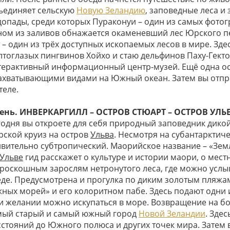
ъединяет сельскую
Новую Зеландию
, заповедные леса и
допады, среди которых Пураконуи – один из самых фотог
ном из заливов обнажается окаменевший лес Юрского п
т – один из трёх доступных ископаемых лесов в мире. Зд
лтоглазых пингвинов Хойхо и стаю дельфинов Паху-Гектор
терактивный информационный центр-музей. Ещё одна ост
захватывающими видами на Южный океан. Затем вы отпр
теле.
день. ИНВЕРКАРГИЛЛ – ОСТРОВ СТЮАРТ – ОСТРОВ УЛЬ
годня вы откроете для себя природный заповедник дик
рской круиз на остров
Ульва
. Несмотря на субантарктич
ивительно субтропический. Маорийское название – «Зем
Ульве
гид расскажет о культуре и истории маори, о мест
 роскошным зарослям нетронутого леса, где можно услыш
еде. Предусмотрена и прогулка по диким золотым пляжам 
ных морей» и его колоритном пабе. Здесь подают одни 
и желании можно искупаться в море. Возвращение на б
мый старый и самый южный город
Новой Зеландии
. Здес
сстояний до Южного полюса и других точек мира. Затем