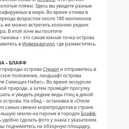
 золотые пляжи. Здесь вы увидите разные
рафируемых в мире. Во время отлива в
ериода возрастом около 180 миллионов
есь же можно встретить колонию редких
а. В этой зоне вы посетите
ановка – это самая южная точка острова
авитесь в
Инверкаргилл
, где разместитесь
ВА – БЛАФФ
ой природы острова
Стюарт
и отправитесь в
еское положение, ландшафт острова
ля Сияющих Небес». Во время экскурсии
ной природе, а затем проведёт прогулку
ать и увидеть редкие виды птиц в дикой
острова. На обед – остановка в «Отеле
из самых свежих морепродуктов в стране.
ольшую землю на пароме в городок
Блафф
,
ь удобно сделать фото у знака с указателем
 вы поднимитесь на обзорную площадку,