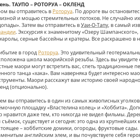
день. ТАУПО – РОТОРУА – ОКЛЕНД
ром вы отправитесь в
Роторуа
. По дороге вы остановите
лизной и мощью стремительных потоков. Не случайно их
допады». Затем вы отправитесь в
Уаи-О-Тапу
, в самый и
ландии
. Экскурсия к знаменитому «Озеру Шампанского», 
маролы, серные бассейны и кратеры. Все раскрашено в н
ибытие в город
Роторуа
. Это удивительный геотермальны
сположена школа маорийской резьбы. Здесь вы увидите 
стные маори могут встретить вас, спеть традиционные п
енного танца «хака». Вам наверняка будет интересно м
струменты. Маори расскажут вам историю своей народно
генд (опционально).
тем вы отправитесь в один из самых живописных уголко
ёмочную площадку «Властелина колец» и «Хоббита». Допо
р нравится даже тем, кто никогда не видел фильмы. Дер
я съёмок, существует и сегодня: это одна из крупнейших
стоящее – хоббитские домики, огороды, фруктовые сады. 
аменитым английским элем, и вы почувствуете себя героя