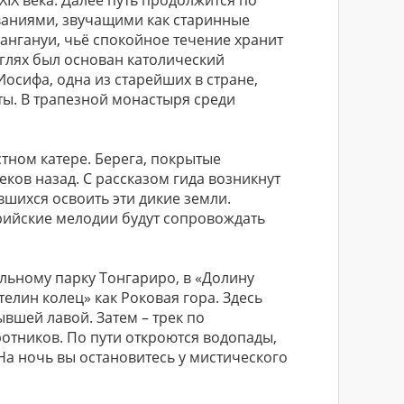
IX века. Далее путь продолжится по
ваниями, звучащими как старинные
Вангануи, чьё спокойное течение хранит
унглях был основан католический
осифа, одна из старейших в стране,
нты. В трапезной монастыря среди
стном катере. Берега, покрытые
ков назад. С рассказом гида возникнут
шихся освоить эти дикие земли.
рийские мелодии будут сопровождать
альному парку Тонгариро, в «Долину
телин колец» как Роковая гора. Здесь
вшей лавой. Затем – трек по
отников. По пути откроются водопады,
На ночь вы остановитесь у мистического