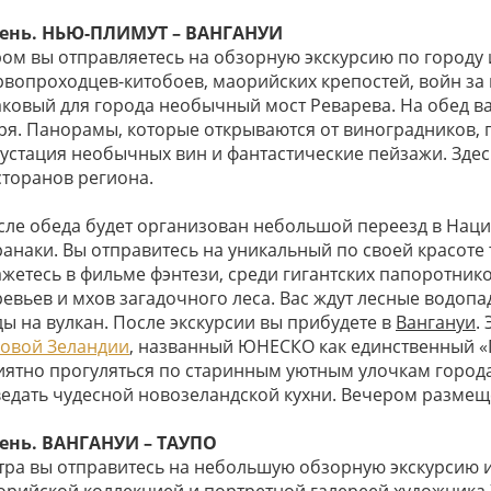
день. НЬЮ-ПЛИМУТ – ВАНГАНУИ
ром вы отправляетесь на обзорную экскурсию по городу 
рвопроходцев-китобоев, маорийских крепостей, войн за
аковый для города необычный мост Реварева. На обед ва
ря. Панорамы, которые открываются от виноградников, 
густация необычных вин и фантастические пейзажи. Здес
сторанов региона.
сле обеда будет организован небольшой переезд в Наци
ранаки. Вы отправитесь на уникальный по своей красоте 
ажетесь в фильме фэнтези, среди гигантских папоротник
ревьев и мхов загадочного леса. Вас ждут лесные водоп
ды на вулкан. После экскурсии вы прибудете в
Вангануи
.
овой Зеландии
, названный ЮНЕСКО как единственный «Г
иятно прогуляться по старинным уютным улочкам города
ведать чудесной новозеландской кухни. Вечером размеще
день. ВАНГАНУИ – ТАУПО
утра вы отправитесь на небольшую обзорную экскурсию и