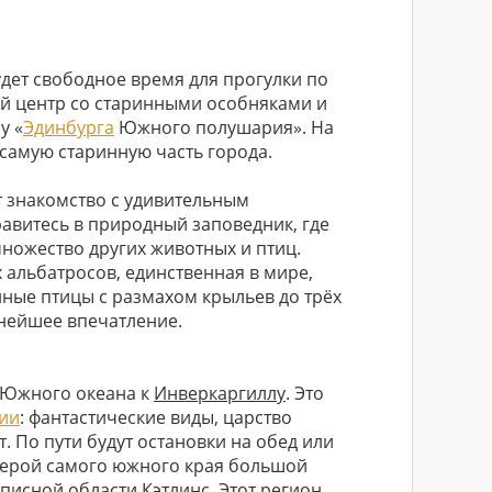
удет свободное время для прогулки по
ий центр со старинными особняками и
у «
Эдинбурга
Южного полушария». На
 самую старинную часть города.
т знакомство с удивительным
равитесь в природный заповедник, где
множество других животных и птиц.
 альбатросов, единственная в мире,
ные птицы с размахом крыльев до трёх
нейшее впечатление.
я Южного океана к
Инверкаргиллу
. Это
ии
: фантастические виды, царство
. По пути будут остановки на обед или
ферой самого южного края большой
описной области
Кэтлинс
. Этот регион