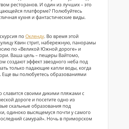
вом ресторанов. И один из лучших – это
ращающейся платформе? Полюбуйтесь
ичная кухня и фантастические виды.
кскурсия по
Окленду
. Во время этой
 улицу Квин стрит, набережную, панорамы
курсию по «Великой Южной дороге» и
ори. Ваша цель – пещеры Вайтомо,
м создают эффект звездного неба под
ать только падающие капли воды, когда
е. Еще вы полюбуетесь образованиями
о славится своими дикими пляжами с
еской дороге и посетите одно из
ивые скальные образования под
аки, одиноко высящемуся почти у самого
Последний самурай». Ночь в приморском