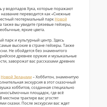
сь у водопадов Хука, которые поражают
 название переводится как «Снежные
звестный геотермальный парк
Новой
а также вы увидите грязевые гейзеры,
еобычные, яркие цвета.
й парк и культурный центр. Здесь
самые высокие в стране гейзеры. Также
есни. Не обойдется без знаменитого
аорийское древнее оружие и музыкальные
сти, заворожат вас рассказами древних
в
Новой Зеландии
– Хоббитон, знаменитую
лнительная экскурсия в этот сказочный
евушка хоббитов, созданная специально
 киносъёмочных площадок, где всё
В местном трактире вас угостят
ми сказки. После экскурсии вас ждет