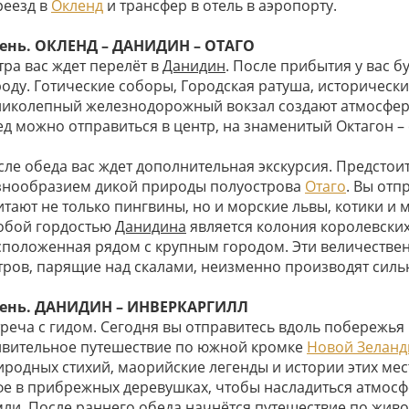
реезд в
Окленд
и трансфер в отель в аэропорту.
день. ОКЛЕНД – ДАНИДИН – ОТАГО
тра вас ждет перелёт в
Данидин
. После прибытия у вас б
роду. Готические соборы, Городская ратуша, историческ
ликолепный железнодорожный вокзал создают атмосфер
ед можно отправиться в центр, на знаменитый Октагон –
сле обеда вас ждет дополнительная экскурсия. Предстои
знообразием дикой природы полуострова
Отаго
. Вы отп
итают не только пингвины, но и морские львы, котики и 
обой гордостью
Данидина
является колония королевских
сположенная рядом с крупным городом. Эти величествен
тров, парящие над скалами, неизменно производят силь
день. ДАНИДИН – ИНВЕРКАРГИЛЛ
треча с гидом. Сегодня вы отправитесь вдоль побережь
ивительное путешествие по южной кромке
Новой Зеланд
иродных стихий, маорийские легенды и истории этих мест
фе в прибрежных деревушках, чтобы насладиться атмос
мли. После раннего обеда начнётся путешествие по жив