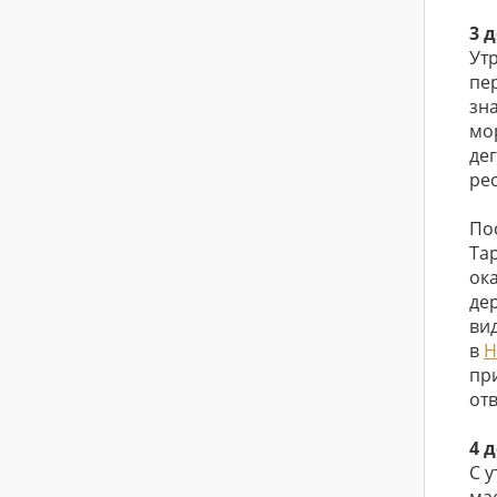
3 
Ут
пе
зн
мо
де
ре
По
Та
ок
де
ви
в
Н
пр
от
4 
С 