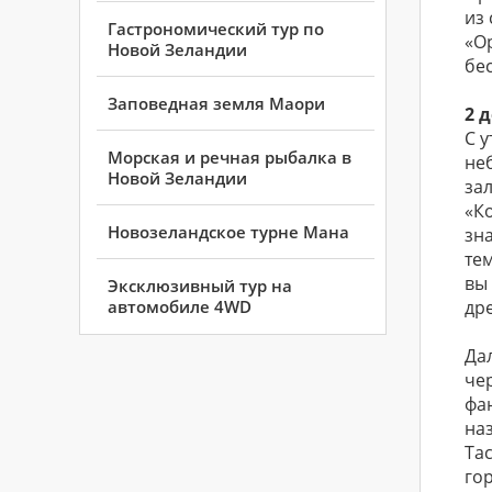
из
Гастрономический тур по
«О
Новой Зеландии
бе
Заповедная земля Маори
2 
С у
Морская и речная рыбалка в
не
Новой Зеландии
за
«К
Новозеландское турне Мана
зн
те
вы
Эксклюзивный тур на
автомобиле 4WD
дре
Да
че
фа
на
Та
го