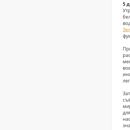
5 
Ут
бе
во
Зе
фу
Пр
ра
ме
во
ин
ле
За
съ
ми
дл
на
зн