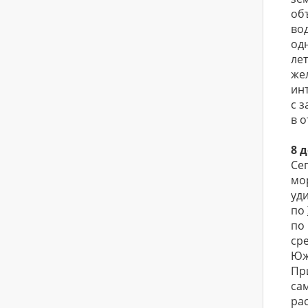
об
во
од
ле
же
ин
с 
в о
8 
Се
мо
уд
по
по
ср
Юж
Пр
са
ра