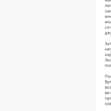
ма
ле
за
мно
мо
со
дж
За
не
ка
Эк
по
По
Вул
во
ве
пр
оз