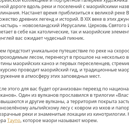
орийской коллекцией и портретной галереей художника X
сной дороге вдоль реки и поселений с маорийскими наз
клинания. Настанет время приблизиться к великой реке 
жество древних легенд и историй. В XIX веке в этих дж
настырь – новозеландский Иерусалим. Церковь Святого И
четает в себе как католические, так и маорийские элеме
унглей вас ожидает чудесный пикник.
тем предстоит уникальное путешествие по реке на скоро
проходимым лесом, перенесут в прошлое на несколько ве
ртины маорийских каноэ и первых переселенцев, стремив
скурсию проводит маорийский гид, и традиционные мао
гружение в атмосферу этих заповедных мест.
сле этого для вас будет организован переезд по национ
канов». Один из вулканов прославился в трилогии «Влас
звышаются и другие вулканы, а территория покрыта засты
чнозелёному альпийскому лесу с ковром из мхов и папор
озрачные реки и знаменитые локации из кинотрилогии. 
ера
Таупо
, которое маори называют морем.