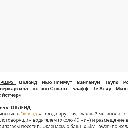
РШРУТ
: Окленд – Нью-Плимут – Вангануи – Таупо – Р
веркаргилл – остров Стюарт – Блафф – Те-Анау – Милф
айстчерч
день. ОКЛЕНД
ибытие в
Окленд
, «город парусов», главный мегаполис с
глоговорящим водителем (около 40 мин) и размещение в 
едлагаем посетить Оклендскую башню Sky Tower (по жел